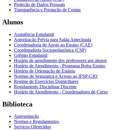
Proteção de Dados Pessoais
Transparência e Prestação de Contas
Alunos
Assistência Estudantil
Autorização Prévia para Saída Antecipada
Coordenadoria de Apoio ao Ensino (CAE)
Coordenadoria Sociopedagógica (CSP)
Grêmio Estudantil
Horário de atendimento dos professores aos alunos
Horário de Atendimento - Programa Bolsa Ensino
Horário de Orientação de Estágio
Normas de Segurança e Acesso ao IFSP-CJO
Regime de Exercícios Domiciliares
Regulamento Disciplinar Discente
Horário de Atendimento - Coordenadores de Curso
Biblioteca
Apresentação
Normas e Regulamentos
Serviços Oferecidos