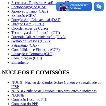
Secretaria - Registros Acadêmicos (CRA)
Sociopedagógico (CSP)
Apoio ao Ensino (CAE)
Extensão (CEX)
Direção Adj. Educacional (DAE)
Direção Geral (DRG)
Coordenações de Cursos
Tecnologia da Informação (CTI)
Diretoria Adj. Administração (DAA)
Gestão de Pessoas (CGP)
Patrimônio (CAP)
Contabilidade e Finanças (CCF)
Licitação e Contratos (CLT)
Comunicação (CDI)
Engenheiro
NÚCLEOS E COMISSÕES
NUGS - Núcleo de Estudos Sobre Gênero e Sexualidade do
IFSP
NEABI - Núcleo de Estudos Afro-brasileiros e Indígenas
NAPNE
Comissão Local do PDI
Comissão do PPP