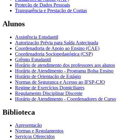
Proteção de Dados Pessoais
Transparência e Prestação de Contas
Alunos
Assistência Estudantil
Autorização Prévia para Saída Antecipada
Coordenadoria de Apoio ao Ensino (CAE)
Coordenadoria Sociopedagógica (CSP)
Grêmio Estudantil
Horário de atendimento dos professores aos alunos
Horário de Atendimento - Programa Bolsa Ensino
Horário de Orientação de Estágio
Normas de Segurança e Acesso ao IFSP-CJO
Regime de Exercícios Domiciliares
Regulamento Disciplinar Discente
Horário de Atendimento - Coordenadores de Curso
Biblioteca
Apresentação
Normas e Regulamentos
Serviços Oferecidos