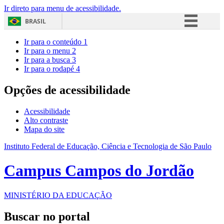
Ir direto para menu de acessibilidade.
BRASIL
Simplifique!
Ir para o conteúdo
1
Ir para o menu
2
Comunica BR
Ir para a busca
3
Ir para o rodapé
4
Participe
Acesso à informação
Opções de acessibilidade
Legislação
Acessibilidade
Canais
Alto contraste
Mapa do site
Instituto Federal de Educação, Ciência e Tecnologia de São Paulo
Campus Campos do Jordão
MINISTÉRIO DA EDUCAÇÃO
Buscar no portal