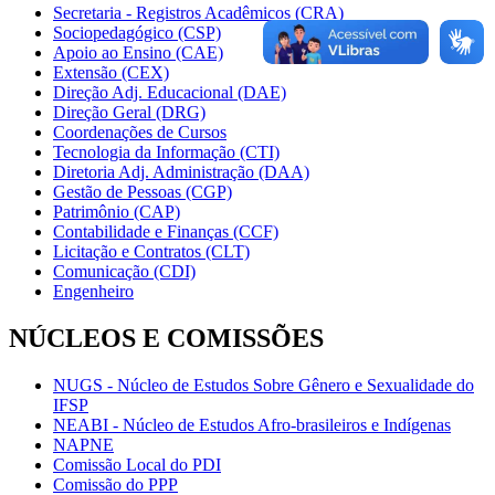
Secretaria - Registros Acadêmicos (CRA)
Sociopedagógico (CSP)
Apoio ao Ensino (CAE)
Extensão (CEX)
Direção Adj. Educacional (DAE)
Direção Geral (DRG)
Coordenações de Cursos
Tecnologia da Informação (CTI)
Diretoria Adj. Administração (DAA)
Gestão de Pessoas (CGP)
Patrimônio (CAP)
Contabilidade e Finanças (CCF)
Licitação e Contratos (CLT)
Comunicação (CDI)
Engenheiro
NÚCLEOS E COMISSÕES
NUGS - Núcleo de Estudos Sobre Gênero e Sexualidade do
IFSP
NEABI - Núcleo de Estudos Afro-brasileiros e Indígenas
NAPNE
Comissão Local do PDI
Comissão do PPP