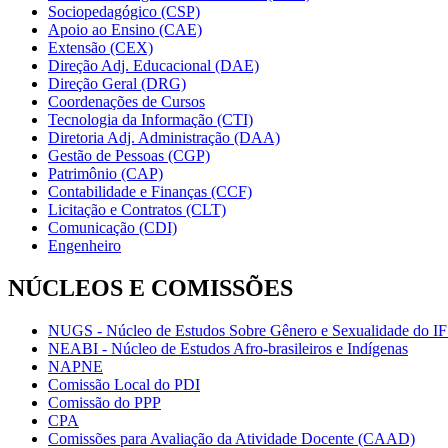
Sociopedagógico (CSP)
Apoio ao Ensino (CAE)
Extensão (CEX)
Direção Adj. Educacional (DAE)
Direção Geral (DRG)
Coordenações de Cursos
Tecnologia da Informação (CTI)
Diretoria Adj. Administração (DAA)
Gestão de Pessoas (CGP)
Patrimônio (CAP)
Contabilidade e Finanças (CCF)
Licitação e Contratos (CLT)
Comunicação (CDI)
Engenheiro
NÚCLEOS E COMISSÕES
NUGS - Núcleo de Estudos Sobre Gênero e Sexualidade do I
NEABI - Núcleo de Estudos Afro-brasileiros e Indígenas
NAPNE
Comissão Local do PDI
Comissão do PPP
CPA
Comissões para Avaliação da Atividade Docente (CAAD)