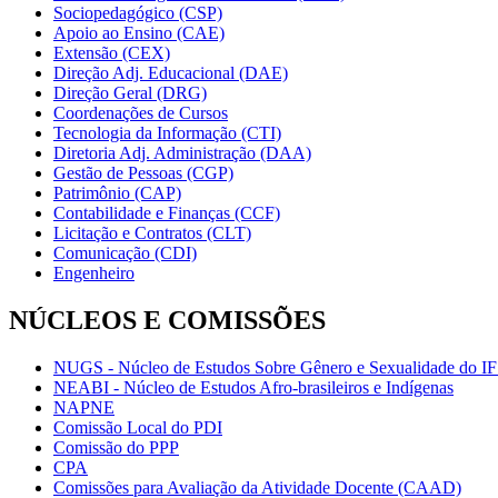
Sociopedagógico (CSP)
Apoio ao Ensino (CAE)
Extensão (CEX)
Direção Adj. Educacional (DAE)
Direção Geral (DRG)
Coordenações de Cursos
Tecnologia da Informação (CTI)
Diretoria Adj. Administração (DAA)
Gestão de Pessoas (CGP)
Patrimônio (CAP)
Contabilidade e Finanças (CCF)
Licitação e Contratos (CLT)
Comunicação (CDI)
Engenheiro
NÚCLEOS E COMISSÕES
NUGS - Núcleo de Estudos Sobre Gênero e Sexualidade do I
NEABI - Núcleo de Estudos Afro-brasileiros e Indígenas
NAPNE
Comissão Local do PDI
Comissão do PPP
CPA
Comissões para Avaliação da Atividade Docente (CAAD)