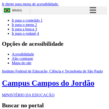
Ir direto para menu de acessibilidade.
BRASIL
Simplifique!
Ir para o conteúdo
1
Ir para o menu
2
Comunica BR
Ir para a busca
3
Ir para o rodapé
4
Participe
Acesso à informação
Opções de acessibilidade
Legislação
Acessibilidade
Canais
Alto contraste
Mapa do site
Instituto Federal de Educação, Ciência e Tecnologia de São Paulo
Campus Campos do Jordão
MINISTÉRIO DA EDUCAÇÃO
Buscar no portal