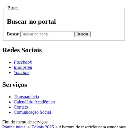
Busca
Buscar no portal
Busca:
Buscar
Redes Sociais
Facebook
Instagram
YouTube
Serviços
Transparência
Calendário Acadêmico
Contato
Comunicação Social
Fim do menu de serviços
Página inicial
>
Editais 2025
>
Abertura de inscrição para estudantes