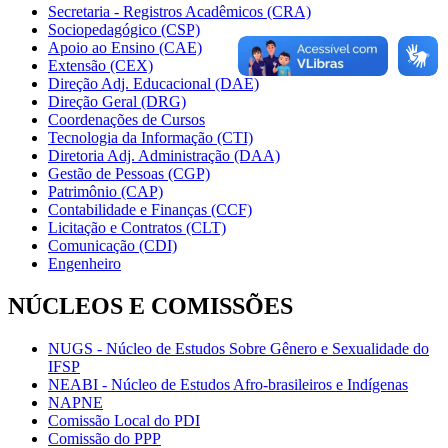
Secretaria - Registros Acadêmicos (CRA)
Sociopedagógico (CSP)
Apoio ao Ensino (CAE)
Extensão (CEX)
Direção Adj. Educacional (DAE)
Direção Geral (DRG)
Coordenações de Cursos
Tecnologia da Informação (CTI)
Diretoria Adj. Administração (DAA)
Gestão de Pessoas (CGP)
Patrimônio (CAP)
Contabilidade e Finanças (CCF)
Licitação e Contratos (CLT)
Comunicação (CDI)
Engenheiro
NÚCLEOS E COMISSÕES
NUGS - Núcleo de Estudos Sobre Gênero e Sexualidade do
IFSP
NEABI - Núcleo de Estudos Afro-brasileiros e Indígenas
NAPNE
Comissão Local do PDI
Comissão do PPP