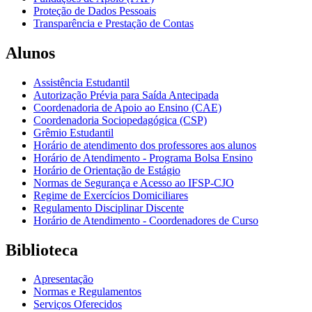
Proteção de Dados Pessoais
Transparência e Prestação de Contas
Alunos
Assistência Estudantil
Autorização Prévia para Saída Antecipada
Coordenadoria de Apoio ao Ensino (CAE)
Coordenadoria Sociopedagógica (CSP)
Grêmio Estudantil
Horário de atendimento dos professores aos alunos
Horário de Atendimento - Programa Bolsa Ensino
Horário de Orientação de Estágio
Normas de Segurança e Acesso ao IFSP-CJO
Regime de Exercícios Domiciliares
Regulamento Disciplinar Discente
Horário de Atendimento - Coordenadores de Curso
Biblioteca
Apresentação
Normas e Regulamentos
Serviços Oferecidos