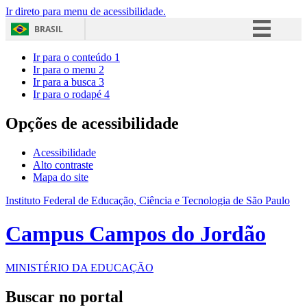
Ir direto para menu de acessibilidade.
BRASIL
Simplifique!
Ir para o conteúdo
1
Ir para o menu
2
Comunica BR
Ir para a busca
3
Ir para o rodapé
4
Participe
Acesso à informação
Opções de acessibilidade
Legislação
Acessibilidade
Canais
Alto contraste
Mapa do site
Instituto Federal de Educação, Ciência e Tecnologia de São Paulo
Campus Campos do Jordão
MINISTÉRIO DA EDUCAÇÃO
Buscar no portal