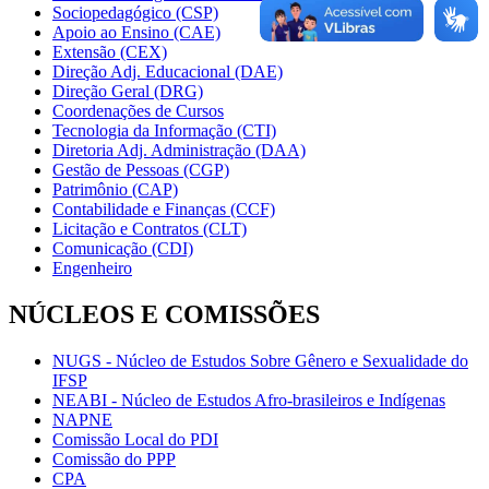
Sociopedagógico (CSP)
Apoio ao Ensino (CAE)
Extensão (CEX)
Direção Adj. Educacional (DAE)
Direção Geral (DRG)
Coordenações de Cursos
Tecnologia da Informação (CTI)
Diretoria Adj. Administração (DAA)
Gestão de Pessoas (CGP)
Patrimônio (CAP)
Contabilidade e Finanças (CCF)
Licitação e Contratos (CLT)
Comunicação (CDI)
Engenheiro
NÚCLEOS E COMISSÕES
NUGS - Núcleo de Estudos Sobre Gênero e Sexualidade do
IFSP
NEABI - Núcleo de Estudos Afro-brasileiros e Indígenas
NAPNE
Comissão Local do PDI
Comissão do PPP
CPA