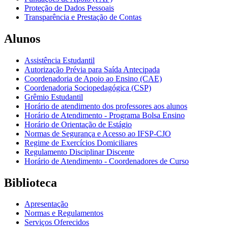
Proteção de Dados Pessoais
Transparência e Prestação de Contas
Alunos
Assistência Estudantil
Autorização Prévia para Saída Antecipada
Coordenadoria de Apoio ao Ensino (CAE)
Coordenadoria Sociopedagógica (CSP)
Grêmio Estudantil
Horário de atendimento dos professores aos alunos
Horário de Atendimento - Programa Bolsa Ensino
Horário de Orientação de Estágio
Normas de Segurança e Acesso ao IFSP-CJO
Regime de Exercícios Domiciliares
Regulamento Disciplinar Discente
Horário de Atendimento - Coordenadores de Curso
Biblioteca
Apresentação
Normas e Regulamentos
Serviços Oferecidos