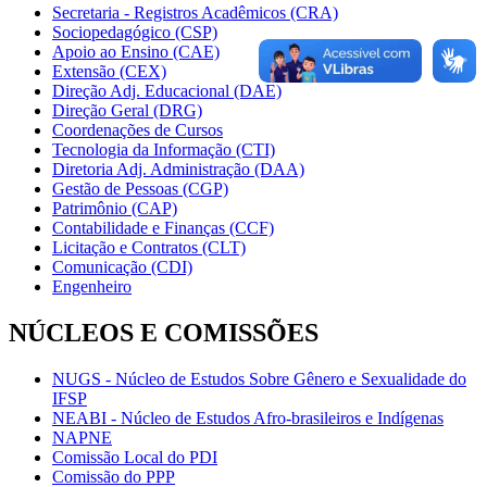
Secretaria - Registros Acadêmicos (CRA)
Sociopedagógico (CSP)
Apoio ao Ensino (CAE)
Extensão (CEX)
Direção Adj. Educacional (DAE)
Direção Geral (DRG)
Coordenações de Cursos
Tecnologia da Informação (CTI)
Diretoria Adj. Administração (DAA)
Gestão de Pessoas (CGP)
Patrimônio (CAP)
Contabilidade e Finanças (CCF)
Licitação e Contratos (CLT)
Comunicação (CDI)
Engenheiro
NÚCLEOS E COMISSÕES
NUGS - Núcleo de Estudos Sobre Gênero e Sexualidade do
IFSP
NEABI - Núcleo de Estudos Afro-brasileiros e Indígenas
NAPNE
Comissão Local do PDI
Comissão do PPP