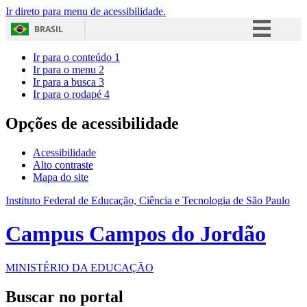
Ir direto para menu de acessibilidade.
BRASIL
Simplifique!
Ir para o conteúdo
1
Ir para o menu
2
Comunica BR
Ir para a busca
3
Ir para o rodapé
4
Participe
Acesso à informação
Opções de acessibilidade
Legislação
Acessibilidade
Canais
Alto contraste
Mapa do site
Instituto Federal de Educação, Ciência e Tecnologia de São Paulo
Campus Campos do Jordão
MINISTÉRIO DA EDUCAÇÃO
Buscar no portal