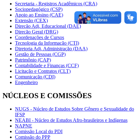
Secretaria - Registros Acadêmicos (CRA)
Sociopedagógico (CSP)
Apoio ao Ensino (CAE)
Extensão (CEX)
Direção Adj. Educacional (DAE)
Direção Geral (DRG)
Coordenações de Cursos
Tecnologia da Informação (CTI)
Diretoria Adj. Administração (DAA)
Gestão de Pessoas (CGP)
Patrimônio (CAP)
Contabilidade e Finanças (CCF)
Licitação e Contratos (CLT)
Comunicação (CDI)
Engenheiro
NÚCLEOS E COMISSÕES
NUGS - Núcleo de Estudos Sobre Gênero e Sexualidade do
IFSP
NEABI - Núcleo de Estudos Afro-brasileiros e Indígenas
NAPNE
Comissão Local do PDI
Comissão do PPP