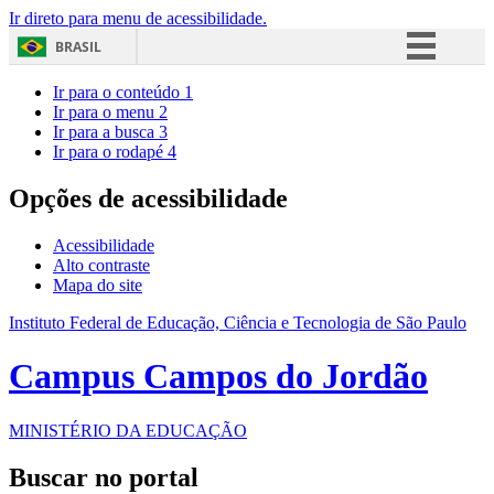
Ir direto para menu de acessibilidade.
BRASIL
Simplifique!
Ir para o conteúdo
1
Ir para o menu
2
Comunica BR
Ir para a busca
3
Ir para o rodapé
4
Participe
Acesso à informação
Opções de acessibilidade
Legislação
Acessibilidade
Canais
Alto contraste
Mapa do site
Instituto Federal de Educação, Ciência e Tecnologia de São Paulo
Campus Campos do Jordão
MINISTÉRIO DA EDUCAÇÃO
Buscar no portal