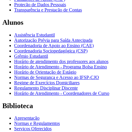
Proteção de Dados Pessoais
Transparência e Prestação de Contas
Alunos
Assistência Estudantil
Autorização Prévia para Saída Antecipada
Coordenadoria de Apoio ao Ensino (CAE)
Coordenadoria Sociopedagógica (CSP)
Grêmio Estudantil
Horário de atendimento dos professores aos alunos
Horário de Atendimento - Programa Bolsa Ensino
Horário de Orientação de Estágio
Normas de Segurança e Acesso ao IFSP-CJO
Regime de Exercícios Domiciliares
Regulamento Disciplinar Discente
Horário de Atendimento - Coordenadores de Curso
Biblioteca
Apresentação
Normas e Regulamentos
Serviços Oferecidos