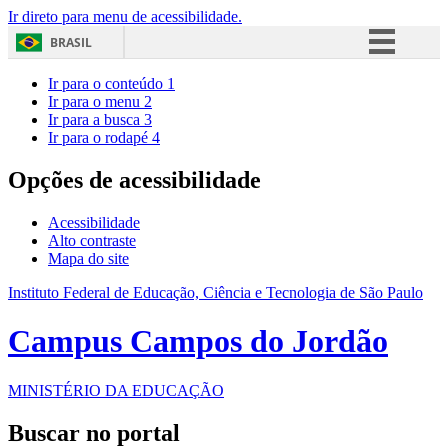
Ir direto para menu de acessibilidade.
BRASIL
Simplifique!
Ir para o conteúdo
1
Ir para o menu
2
Comunica BR
Ir para a busca
3
Ir para o rodapé
4
Participe
Acesso à informação
Opções de acessibilidade
Legislação
Acessibilidade
Canais
Alto contraste
Mapa do site
Instituto Federal de Educação, Ciência e Tecnologia de São Paulo
Campus Campos do Jordão
MINISTÉRIO DA EDUCAÇÃO
Buscar no portal