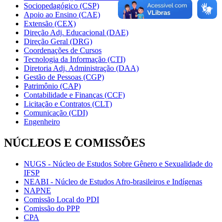
Sociopedagógico (CSP)
Apoio ao Ensino (CAE)
Extensão (CEX)
Direção Adj. Educacional (DAE)
Direção Geral (DRG)
Coordenações de Cursos
Tecnologia da Informação (CTI)
Diretoria Adj. Administração (DAA)
Gestão de Pessoas (CGP)
Patrimônio (CAP)
Contabilidade e Finanças (CCF)
Licitação e Contratos (CLT)
Comunicação (CDI)
Engenheiro
NÚCLEOS E COMISSÕES
NUGS - Núcleo de Estudos Sobre Gênero e Sexualidade do
IFSP
NEABI - Núcleo de Estudos Afro-brasileiros e Indígenas
NAPNE
Comissão Local do PDI
Comissão do PPP
CPA