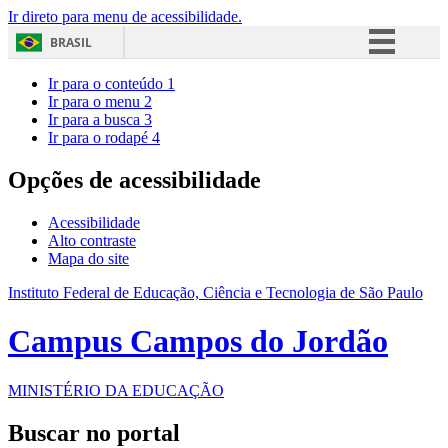
Ir direto para menu de acessibilidade.
BRASIL
Simplifique!
Ir para o conteúdo
1
Ir para o menu
2
Comunica BR
Ir para a busca
3
Ir para o rodapé
4
Participe
Acesso à informação
Opções de acessibilidade
Legislação
Acessibilidade
Canais
Alto contraste
Mapa do site
Instituto Federal de Educação, Ciência e Tecnologia de São Paulo
Campus Campos do Jordão
MINISTÉRIO DA EDUCAÇÃO
Buscar no portal