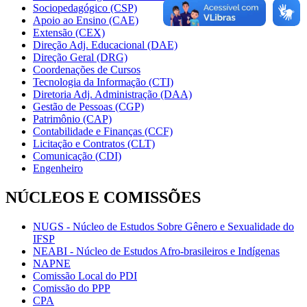
Sociopedagógico (CSP)
Apoio ao Ensino (CAE)
Extensão (CEX)
Direção Adj. Educacional (DAE)
Direção Geral (DRG)
Coordenações de Cursos
Tecnologia da Informação (CTI)
Diretoria Adj. Administração (DAA)
Gestão de Pessoas (CGP)
Patrimônio (CAP)
Contabilidade e Finanças (CCF)
Licitação e Contratos (CLT)
Comunicação (CDI)
Engenheiro
NÚCLEOS E COMISSÕES
NUGS - Núcleo de Estudos Sobre Gênero e Sexualidade do
IFSP
NEABI - Núcleo de Estudos Afro-brasileiros e Indígenas
NAPNE
Comissão Local do PDI
Comissão do PPP
CPA