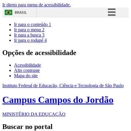
Ir direto para menu de acessibilidade.
BRASIL
Simplifique!
Ir para o conteúdo
1
Ir para o menu
2
Comunica BR
Ir para a busca
3
Ir para o rodapé
4
Participe
Acesso à informação
Opções de acessibilidade
Legislação
Acessibilidade
Canais
Alto contraste
Mapa do site
Instituto Federal de Educação, Ciência e Tecnologia de São Paulo
Campus Campos do Jordão
MINISTÉRIO DA EDUCAÇÃO
Buscar no portal