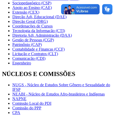
Sociopedagógico (CSP)
Apoio ao Ensino (CAE)
Extensão (CEX)
Direção Adj. Educacional (DAE)
Direção Geral (DRG)
Coordenações de Cursos
Tecnologia da Informação (CTI)
Diretoria Adj. Administração (DAA)
Gestão de Pessoas (CGP)
Patrimônio (CAP)
Contabilidade e Finanças (CCF)
Licitação e Contratos (CLT)
Comunicação (CDI)
Engenheiro
NÚCLEOS E COMISSÕES
NUGS - Núcleo de Estudos Sobre Gênero e Sexualidade do
IFSP
NEABI - Núcleo de Estudos Afro-brasileiros e Indígenas
NAPNE
Comissão Local do PDI
Comissão do PPP
CPA