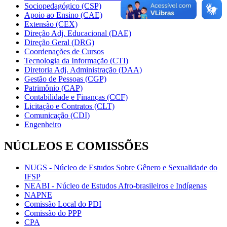
Sociopedagógico (CSP)
Apoio ao Ensino (CAE)
Extensão (CEX)
Direção Adj. Educacional (DAE)
Direção Geral (DRG)
Coordenações de Cursos
Tecnologia da Informação (CTI)
Diretoria Adj. Administração (DAA)
Gestão de Pessoas (CGP)
Patrimônio (CAP)
Contabilidade e Finanças (CCF)
Licitação e Contratos (CLT)
Comunicação (CDI)
Engenheiro
NÚCLEOS E COMISSÕES
NUGS - Núcleo de Estudos Sobre Gênero e Sexualidade do
IFSP
NEABI - Núcleo de Estudos Afro-brasileiros e Indígenas
NAPNE
Comissão Local do PDI
Comissão do PPP
CPA