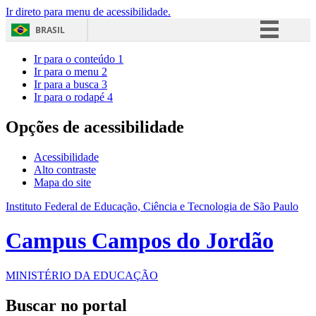
Ir direto para menu de acessibilidade.
BRASIL
Simplifique!
Ir para o conteúdo
1
Ir para o menu
2
Comunica BR
Ir para a busca
3
Ir para o rodapé
4
Participe
Acesso à informação
Opções de acessibilidade
Legislação
Acessibilidade
Canais
Alto contraste
Mapa do site
Instituto Federal de Educação, Ciência e Tecnologia de São Paulo
Campus Campos do Jordão
MINISTÉRIO DA EDUCAÇÃO
Buscar no portal