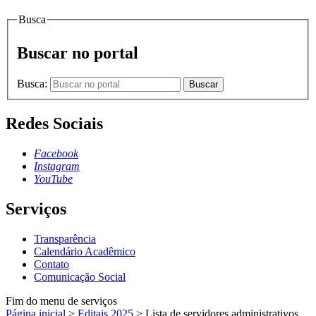
Busca
Buscar no portal
Busca:
Buscar
Redes Sociais
Facebook
Instagram
YouTube
Serviços
Transparência
Calendário Acadêmico
Contato
Comunicação Social
Fim do menu de serviços
Página inicial
>
Editais 2025
>
Lista de servidores administrativos