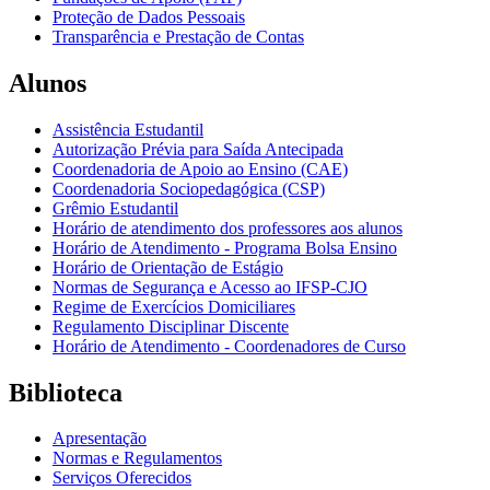
Proteção de Dados Pessoais
Transparência e Prestação de Contas
Alunos
Assistência Estudantil
Autorização Prévia para Saída Antecipada
Coordenadoria de Apoio ao Ensino (CAE)
Coordenadoria Sociopedagógica (CSP)
Grêmio Estudantil
Horário de atendimento dos professores aos alunos
Horário de Atendimento - Programa Bolsa Ensino
Horário de Orientação de Estágio
Normas de Segurança e Acesso ao IFSP-CJO
Regime de Exercícios Domiciliares
Regulamento Disciplinar Discente
Horário de Atendimento - Coordenadores de Curso
Biblioteca
Apresentação
Normas e Regulamentos
Serviços Oferecidos