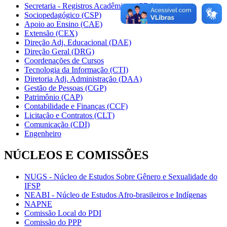
Secretaria - Registros Acadêmicos (CRA)
Sociopedagógico (CSP)
Apoio ao Ensino (CAE)
Extensão (CEX)
Direção Adj. Educacional (DAE)
Direção Geral (DRG)
Coordenações de Cursos
Tecnologia da Informação (CTI)
Diretoria Adj. Administração (DAA)
Gestão de Pessoas (CGP)
Patrimônio (CAP)
Contabilidade e Finanças (CCF)
Licitação e Contratos (CLT)
Comunicação (CDI)
Engenheiro
NÚCLEOS E COMISSÕES
NUGS - Núcleo de Estudos Sobre Gênero e Sexualidade do
IFSP
NEABI - Núcleo de Estudos Afro-brasileiros e Indígenas
NAPNE
Comissão Local do PDI
Comissão do PPP