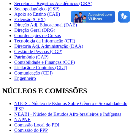
Secretaria - Registros Acadêmicos (CRA)
Sociopedagógico (CSP)
Apoio ao Ensino (CAE)
Extensão (CEX)
Direção Adj. Educacional (DAE)
Direção Geral (DRG)
Coordenações de Cursos
Tecnologia da Informação (CTI)
Diretoria Adj. Administração (DAA)
Gestão de Pessoas (CGP)
Patrimônio (CAP)
Contabilidade e Finanças (CCF)
Licitação e Contratos (CLT)
Comunicação (CDI)
Engenheiro
NÚCLEOS E COMISSÕES
NUGS - Núcleo de Estudos Sobre Gênero e Sexualidade do
IFSP
NEABI - Núcleo de Estudos Afro-brasileiros e Indígenas
NAPNE
Comissão Local do PDI
Comissão do PPP