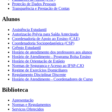
Proteção de Dados Pessoais
Transparência e Prestação de Contas
Alunos
Assistência Estudantil
Autorização Prévia para Saída Antecipada
Coordenadoria de Apoio ao Ensino (CAE)
Coordenadoria Sociopedagógica (CSP)
Grêmio Estudantil
Horário de atendimento dos professores aos alunos
Horário de Atendimento - Programa Bolsa Ensino
Horário de Orientação de Estágio
Normas de Segurança e Acesso ao IFSP-CJO
Regime de Exercícios Domiciliares
Regulamento Disciplinar Discente
Horário de Atendimento - Coordenadores de Curso
Biblioteca
Apresentação
Normas e Regulamentos
Serviços Oferecidos