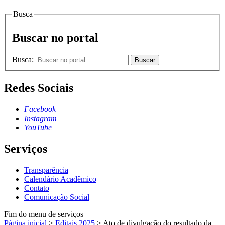
Busca
Buscar no portal
Busca:
Buscar
Redes Sociais
Facebook
Instagram
YouTube
Serviços
Transparência
Calendário Acadêmico
Contato
Comunicação Social
Fim do menu de serviços
Página inicial
>
Editais 2025
>
Ato de divulgação do resultado da