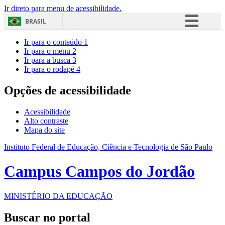
Ir direto para menu de acessibilidade.
BRASIL
Simplifique!
Ir para o conteúdo
1
Ir para o menu
2
Comunica BR
Ir para a busca
3
Ir para o rodapé
4
Participe
Acesso à informação
Opções de acessibilidade
Legislação
Acessibilidade
Canais
Alto contraste
Mapa do site
Instituto Federal de Educação, Ciência e Tecnologia de São Paulo
Campus Campos do Jordão
MINISTÉRIO DA EDUCAÇÃO
Buscar no portal