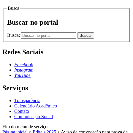
Busca
Buscar no portal
Busca:
Buscar
Redes Sociais
Facebook
Instagram
YouTube
Serviços
Transparência
Calendário Acadêmico
Contato
Comunicação Social
Fim do menu de serviços
Página inicial
>
Editais 2025
>
Aviso de convocação para prova de