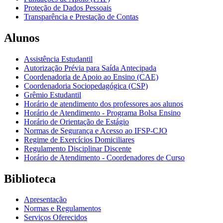
Proteção de Dados Pessoais
Transparência e Prestação de Contas
Alunos
Assistência Estudantil
Autorização Prévia para Saída Antecipada
Coordenadoria de Apoio ao Ensino (CAE)
Coordenadoria Sociopedagógica (CSP)
Grêmio Estudantil
Horário de atendimento dos professores aos alunos
Horário de Atendimento - Programa Bolsa Ensino
Horário de Orientação de Estágio
Normas de Segurança e Acesso ao IFSP-CJO
Regime de Exercícios Domiciliares
Regulamento Disciplinar Discente
Horário de Atendimento - Coordenadores de Curso
Biblioteca
Apresentação
Normas e Regulamentos
Serviços Oferecidos