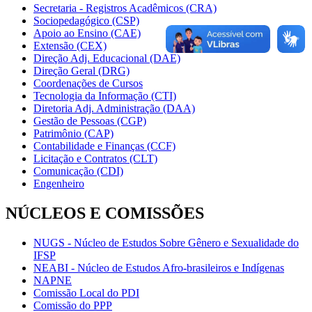
Secretaria - Registros Acadêmicos (CRA)
Sociopedagógico (CSP)
Apoio ao Ensino (CAE)
Extensão (CEX)
Direção Adj. Educacional (DAE)
Direção Geral (DRG)
Coordenações de Cursos
Tecnologia da Informação (CTI)
Diretoria Adj. Administração (DAA)
Gestão de Pessoas (CGP)
Patrimônio (CAP)
Contabilidade e Finanças (CCF)
Licitação e Contratos (CLT)
Comunicação (CDI)
Engenheiro
NÚCLEOS E COMISSÕES
NUGS - Núcleo de Estudos Sobre Gênero e Sexualidade do
IFSP
NEABI - Núcleo de Estudos Afro-brasileiros e Indígenas
NAPNE
Comissão Local do PDI
Comissão do PPP