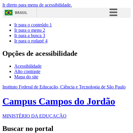
Ir direto para menu de acessibilidade.
BRASIL
Simplifique!
Ir para o conteúdo
1
Ir para o menu
2
Comunica BR
Ir para a busca
3
Ir para o rodapé
4
Participe
Acesso à informação
Opções de acessibilidade
Legislação
Acessibilidade
Canais
Alto contraste
Mapa do site
Instituto Federal de Educação, Ciência e Tecnologia de São Paulo
Campus Campos do Jordão
MINISTÉRIO DA EDUCAÇÃO
Buscar no portal