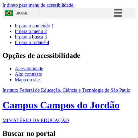
Ir direto para menu de acessibilidade.
BRASIL
Simplifique!
Ir para o conteúdo
1
Ir para o menu
2
Comunica BR
Ir para a busca
3
Ir para o rodapé
4
Participe
Acesso à informação
Opções de acessibilidade
Legislação
Acessibilidade
Canais
Alto contraste
Mapa do site
Instituto Federal de Educação, Ciência e Tecnologia de São Paulo
Campus Campos do Jordão
MINISTÉRIO DA EDUCAÇÃO
Buscar no portal