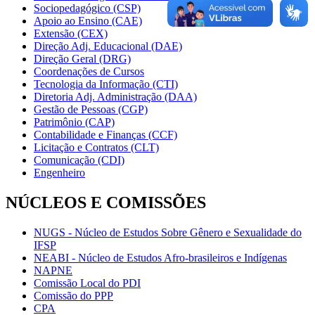
Sociopedagógico (CSP)
Apoio ao Ensino (CAE)
Extensão (CEX)
Direção Adj. Educacional (DAE)
Direção Geral (DRG)
Coordenações de Cursos
Tecnologia da Informação (CTI)
Diretoria Adj. Administração (DAA)
Gestão de Pessoas (CGP)
Patrimônio (CAP)
Contabilidade e Finanças (CCF)
Licitação e Contratos (CLT)
Comunicação (CDI)
Engenheiro
NÚCLEOS E COMISSÕES
NUGS - Núcleo de Estudos Sobre Gênero e Sexualidade do
IFSP
NEABI - Núcleo de Estudos Afro-brasileiros e Indígenas
NAPNE
Comissão Local do PDI
Comissão do PPP
CPA