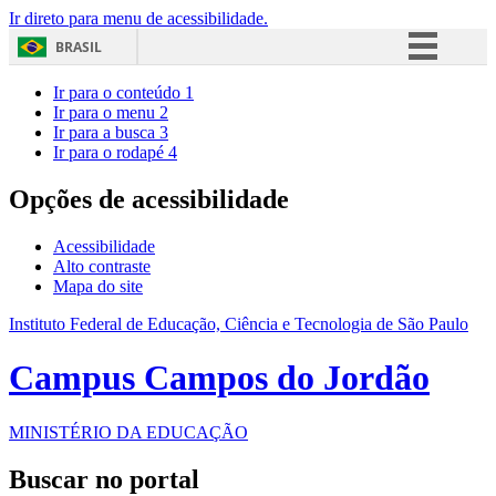
Ir direto para menu de acessibilidade.
BRASIL
Simplifique!
Ir para o conteúdo
1
Ir para o menu
2
Comunica BR
Ir para a busca
3
Ir para o rodapé
4
Participe
Acesso à informação
Opções de acessibilidade
Legislação
Acessibilidade
Canais
Alto contraste
Mapa do site
Instituto Federal de Educação, Ciência e Tecnologia de São Paulo
Campus Campos do Jordão
MINISTÉRIO DA EDUCAÇÃO
Buscar no portal