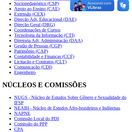
Sociopedagógico (CSP)
Apoio ao Ensino (CAE)
Extensão (CEX)
Direção Adj. Educacional (DAE)
Direção Geral (DRG)
Coordenações de Cursos
Tecnologia da Informação (CTI)
Diretoria Adj. Administração (DAA)
Gestão de Pessoas (CGP)
Patrimônio (CAP)
Contabilidade e Finanças (CCF)
Licitação e Contratos (CLT)
Comunicação (CDI)
Engenheiro
NÚCLEOS E COMISSÕES
NUGS - Núcleo de Estudos Sobre Gênero e Sexualidade do
IFSP
NEABI - Núcleo de Estudos Afro-brasileiros e Indígenas
NAPNE
Comissão Local do PDI
Comissão do PPP
CPA