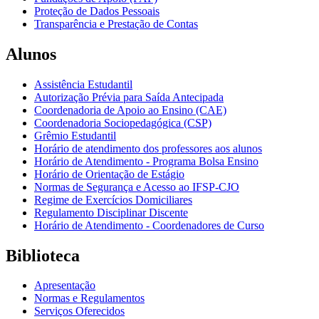
Proteção de Dados Pessoais
Transparência e Prestação de Contas
Alunos
Assistência Estudantil
Autorização Prévia para Saída Antecipada
Coordenadoria de Apoio ao Ensino (CAE)
Coordenadoria Sociopedagógica (CSP)
Grêmio Estudantil
Horário de atendimento dos professores aos alunos
Horário de Atendimento - Programa Bolsa Ensino
Horário de Orientação de Estágio
Normas de Segurança e Acesso ao IFSP-CJO
Regime de Exercícios Domiciliares
Regulamento Disciplinar Discente
Horário de Atendimento - Coordenadores de Curso
Biblioteca
Apresentação
Normas e Regulamentos
Serviços Oferecidos