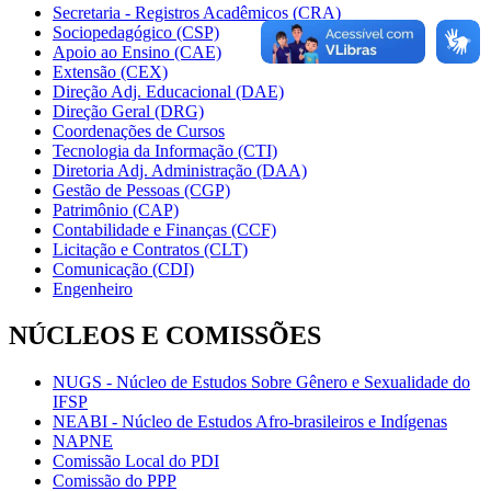
Secretaria - Registros Acadêmicos (CRA)
Sociopedagógico (CSP)
Apoio ao Ensino (CAE)
Extensão (CEX)
Direção Adj. Educacional (DAE)
Direção Geral (DRG)
Coordenações de Cursos
Tecnologia da Informação (CTI)
Diretoria Adj. Administração (DAA)
Gestão de Pessoas (CGP)
Patrimônio (CAP)
Contabilidade e Finanças (CCF)
Licitação e Contratos (CLT)
Comunicação (CDI)
Engenheiro
NÚCLEOS E COMISSÕES
NUGS - Núcleo de Estudos Sobre Gênero e Sexualidade do
IFSP
NEABI - Núcleo de Estudos Afro-brasileiros e Indígenas
NAPNE
Comissão Local do PDI
Comissão do PPP