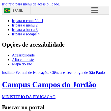
Ir direto para menu de acessibilidade.
BRASIL
Simplifique!
Ir para o conteúdo
1
Ir para o menu
2
Comunica BR
Ir para a busca
3
Ir para o rodapé
4
Participe
Acesso à informação
Opções de acessibilidade
Legislação
Acessibilidade
Canais
Alto contraste
Mapa do site
Instituto Federal de Educação, Ciência e Tecnologia de São Paulo
Campus Campos do Jordão
MINISTÉRIO DA EDUCAÇÃO
Buscar no portal