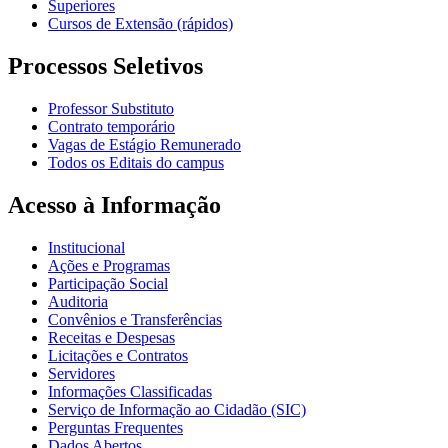
Superiores
Cursos de Extensão (rápidos)
Processos Seletivos
Professor Substituto
Contrato temporário
Vagas de Estágio Remunerado
Todos os Editais do campus
Acesso à Informação
Institucional
Ações e Programas
Participação Social
Auditoria
Convênios e Transferências
Receitas e Despesas
Licitações e Contratos
Servidores
Informações Classificadas
Serviço de Informação ao Cidadão (SIC)
Perguntas Frequentes
Dados Abertos