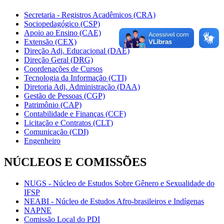
Secretaria - Registros Acadêmicos (CRA)
Sociopedagógico (CSP)
Apoio ao Ensino (CAE)
Extensão (CEX)
Direção Adj. Educacional (DAE)
Direção Geral (DRG)
Coordenações de Cursos
Tecnologia da Informação (CTI)
Diretoria Adj. Administração (DAA)
Gestão de Pessoas (CGP)
Patrimônio (CAP)
Contabilidade e Finanças (CCF)
Licitação e Contratos (CLT)
Comunicação (CDI)
Engenheiro
NÚCLEOS E COMISSÕES
NUGS - Núcleo de Estudos Sobre Gênero e Sexualidade do
IFSP
NEABI - Núcleo de Estudos Afro-brasileiros e Indígenas
NAPNE
Comissão Local do PDI