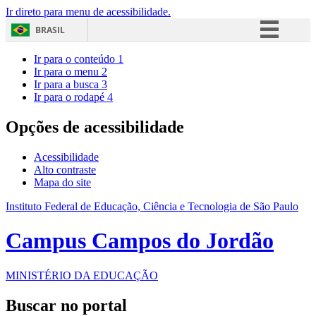
Ir direto para menu de acessibilidade.
BRASIL
Simplifique!
Ir para o conteúdo
1
Ir para o menu
2
Comunica BR
Ir para a busca
3
Ir para o rodapé
4
Participe
Acesso à informação
Opções de acessibilidade
Legislação
Acessibilidade
Canais
Alto contraste
Mapa do site
Instituto Federal de Educação, Ciência e Tecnologia de São Paulo
Campus Campos do Jordão
MINISTÉRIO DA EDUCAÇÃO
Buscar no portal