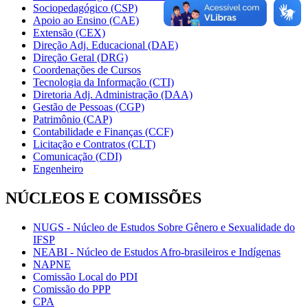
Sociopedagógico (CSP)
Apoio ao Ensino (CAE)
Extensão (CEX)
Direção Adj. Educacional (DAE)
Direção Geral (DRG)
Coordenações de Cursos
Tecnologia da Informação (CTI)
Diretoria Adj. Administração (DAA)
Gestão de Pessoas (CGP)
Patrimônio (CAP)
Contabilidade e Finanças (CCF)
Licitação e Contratos (CLT)
Comunicação (CDI)
Engenheiro
NÚCLEOS E COMISSÕES
NUGS - Núcleo de Estudos Sobre Gênero e Sexualidade do
IFSP
NEABI - Núcleo de Estudos Afro-brasileiros e Indígenas
NAPNE
Comissão Local do PDI
Comissão do PPP
CPA