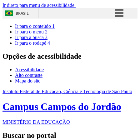
Ir direto para menu de acessibilidade.
BRASIL
Simplifique!
Ir para o conteúdo
1
Ir para o menu
2
Comunica BR
Ir para a busca
3
Ir para o rodapé
4
Participe
Acesso à informação
Opções de acessibilidade
Legislação
Acessibilidade
Canais
Alto contraste
Mapa do site
Instituto Federal de Educação, Ciência e Tecnologia de São Paulo
Campus Campos do Jordão
MINISTÉRIO DA EDUCAÇÃO
Buscar no portal