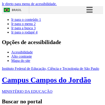
Ir direto para menu de acessibilidade.
BRASIL
Simplifique!
Ir para o conteúdo
1
Ir para o menu
2
Comunica BR
Ir para a busca
3
Ir para o rodapé
4
Participe
Acesso à informação
Opções de acessibilidade
Legislação
Acessibilidade
Canais
Alto contraste
Mapa do site
Instituto Federal de Educação, Ciência e Tecnologia de São Paulo
Campus Campos do Jordão
MINISTÉRIO DA EDUCAÇÃO
Buscar no portal