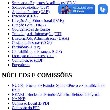
Secretaria - Registros Acadêmicos (CRA)
Sociopedagógico (CSP)
Apoio ao Ensino (CAE)
Extensão (CEX)
Direção Adj. Educacional (DAE)
Direção Geral (DRG)
Coordenações de Cursos
Tecnologia da Informação (CTI)
Diretoria Adj. Administração (DAA)
Gestão de Pessoas (CGP)
Patrimônio (CAP)
Contabilidade e Finanças (CCF)
Licitação e Contratos (CLT)
Comunicação (CDI)
Engenheiro
NÚCLEOS E COMISSÕES
NUGS - Núcleo de Estudos Sobre Gênero e Sexualidade do
IFSP
NEABI - Núcleo de Estudos Afro-brasileiros e Indígenas
NAPNE
Comissão Local do PDI
Comissão do PPP