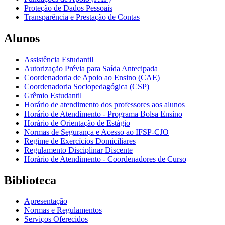
Proteção de Dados Pessoais
Transparência e Prestação de Contas
Alunos
Assistência Estudantil
Autorização Prévia para Saída Antecipada
Coordenadoria de Apoio ao Ensino (CAE)
Coordenadoria Sociopedagógica (CSP)
Grêmio Estudantil
Horário de atendimento dos professores aos alunos
Horário de Atendimento - Programa Bolsa Ensino
Horário de Orientação de Estágio
Normas de Segurança e Acesso ao IFSP-CJO
Regime de Exercícios Domiciliares
Regulamento Disciplinar Discente
Horário de Atendimento - Coordenadores de Curso
Biblioteca
Apresentação
Normas e Regulamentos
Serviços Oferecidos