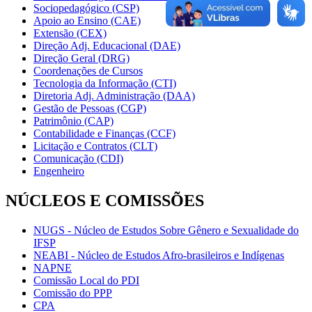
Sociopedagógico (CSP)
Apoio ao Ensino (CAE)
Extensão (CEX)
Direção Adj. Educacional (DAE)
Direção Geral (DRG)
Coordenações de Cursos
Tecnologia da Informação (CTI)
Diretoria Adj. Administração (DAA)
Gestão de Pessoas (CGP)
Patrimônio (CAP)
Contabilidade e Finanças (CCF)
Licitação e Contratos (CLT)
Comunicação (CDI)
Engenheiro
NÚCLEOS E COMISSÕES
NUGS - Núcleo de Estudos Sobre Gênero e Sexualidade do
IFSP
NEABI - Núcleo de Estudos Afro-brasileiros e Indígenas
NAPNE
Comissão Local do PDI
Comissão do PPP
CPA