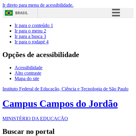
Ir direto para menu de acessibilidade.
BRASIL
Simplifique!
Ir para o conteúdo
1
Ir para o menu
2
Comunica BR
Ir para a busca
3
Ir para o rodapé
4
Participe
Acesso à informação
Opções de acessibilidade
Legislação
Acessibilidade
Canais
Alto contraste
Mapa do site
Instituto Federal de Educação, Ciência e Tecnologia de São Paulo
Campus Campos do Jordão
MINISTÉRIO DA EDUCAÇÃO
Buscar no portal