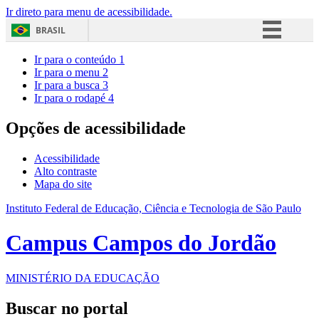
Ir direto para menu de acessibilidade.
BRASIL
Simplifique!
Ir para o conteúdo
1
Ir para o menu
2
Comunica BR
Ir para a busca
3
Ir para o rodapé
4
Participe
Acesso à informação
Opções de acessibilidade
Legislação
Acessibilidade
Canais
Alto contraste
Mapa do site
Instituto Federal de Educação, Ciência e Tecnologia de São Paulo
Campus Campos do Jordão
MINISTÉRIO DA EDUCAÇÃO
Buscar no portal