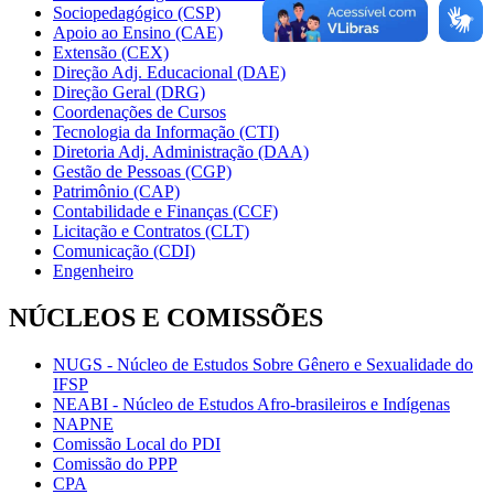
Sociopedagógico (CSP)
Apoio ao Ensino (CAE)
Extensão (CEX)
Direção Adj. Educacional (DAE)
Direção Geral (DRG)
Coordenações de Cursos
Tecnologia da Informação (CTI)
Diretoria Adj. Administração (DAA)
Gestão de Pessoas (CGP)
Patrimônio (CAP)
Contabilidade e Finanças (CCF)
Licitação e Contratos (CLT)
Comunicação (CDI)
Engenheiro
NÚCLEOS E COMISSÕES
NUGS - Núcleo de Estudos Sobre Gênero e Sexualidade do
IFSP
NEABI - Núcleo de Estudos Afro-brasileiros e Indígenas
NAPNE
Comissão Local do PDI
Comissão do PPP
CPA