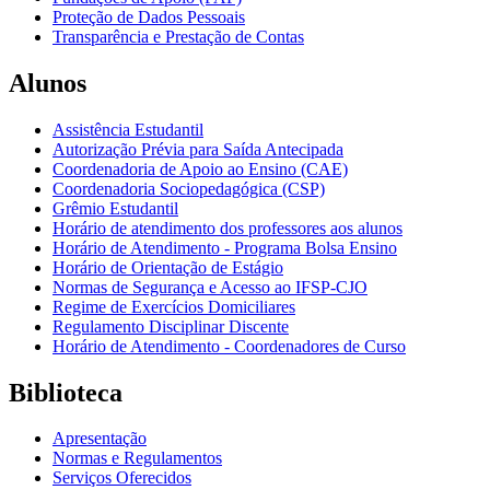
Proteção de Dados Pessoais
Transparência e Prestação de Contas
Alunos
Assistência Estudantil
Autorização Prévia para Saída Antecipada
Coordenadoria de Apoio ao Ensino (CAE)
Coordenadoria Sociopedagógica (CSP)
Grêmio Estudantil
Horário de atendimento dos professores aos alunos
Horário de Atendimento - Programa Bolsa Ensino
Horário de Orientação de Estágio
Normas de Segurança e Acesso ao IFSP-CJO
Regime de Exercícios Domiciliares
Regulamento Disciplinar Discente
Horário de Atendimento - Coordenadores de Curso
Biblioteca
Apresentação
Normas e Regulamentos
Serviços Oferecidos