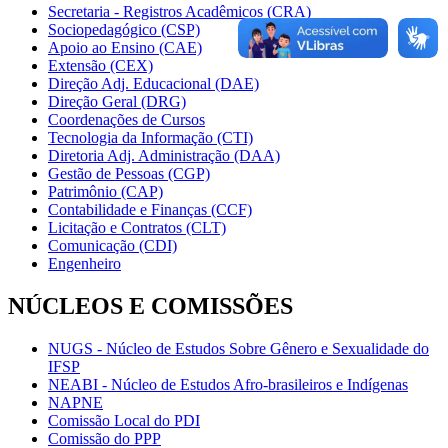
Secretaria - Registros Acadêmicos (CRA)
Sociopedagógico (CSP)
Apoio ao Ensino (CAE)
Extensão (CEX)
Direção Adj. Educacional (DAE)
Direção Geral (DRG)
Coordenações de Cursos
Tecnologia da Informação (CTI)
Diretoria Adj. Administração (DAA)
Gestão de Pessoas (CGP)
Patrimônio (CAP)
Contabilidade e Finanças (CCF)
Licitação e Contratos (CLT)
Comunicação (CDI)
Engenheiro
NÚCLEOS E COMISSÕES
NUGS - Núcleo de Estudos Sobre Gênero e Sexualidade do
IFSP
NEABI - Núcleo de Estudos Afro-brasileiros e Indígenas
NAPNE
Comissão Local do PDI
Comissão do PPP