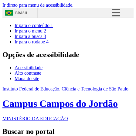
Ir direto para menu de acessibilidade.
BRASIL
Simplifique!
Ir para o conteúdo
1
Ir para o menu
2
Comunica BR
Ir para a busca
3
Ir para o rodapé
4
Participe
Acesso à informação
Opções de acessibilidade
Legislação
Acessibilidade
Canais
Alto contraste
Mapa do site
Instituto Federal de Educação, Ciência e Tecnologia de São Paulo
Campus Campos do Jordão
MINISTÉRIO DA EDUCAÇÃO
Buscar no portal