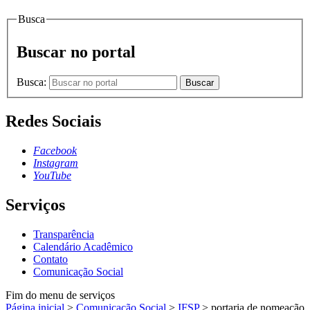
Busca
Buscar no portal
Busca:
Buscar
Redes Sociais
Facebook
Instagram
YouTube
Serviços
Transparência
Calendário Acadêmico
Contato
Comunicação Social
Fim do menu de serviços
Página inicial
>
Comunicação Social
>
IFSP
>
portaria de nomeação