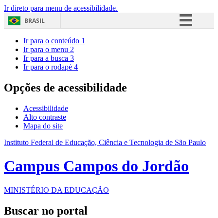
Ir direto para menu de acessibilidade.
BRASIL
Simplifique!
Ir para o conteúdo
1
Ir para o menu
2
Comunica BR
Ir para a busca
3
Ir para o rodapé
4
Participe
Acesso à informação
Opções de acessibilidade
Legislação
Acessibilidade
Canais
Alto contraste
Mapa do site
Instituto Federal de Educação, Ciência e Tecnologia de São Paulo
Campus Campos do Jordão
MINISTÉRIO DA EDUCAÇÃO
Buscar no portal