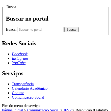
Busca
Buscar no portal
Busca:
Buscar
Redes Sociais
Facebook
Instagram
YouTube
Serviços
Transparência
Calendário Acadêmico
Contato
Comunicação Social
Fim do menu de serviços
Página inicial
>
Comunicação Social
>
IFSP
>
Resolução 8 estatuto