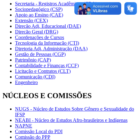
Secretaria - Registros Acadêmicos (CRA)
Sociopedagógico (CSP)
Apoio ao Ensino (CAE)
Extensão (CEX)
Direção Adj. Educacional (DAE)
Direção Geral (DRG)
Coordenações de Cursos
Tecnologia da Informação (CTI)
Diretoria Adj. Administração (DAA)
Gestão de Pessoas (CGP)
Patrimônio (CAP)
Contabilidade e Finanças (CCF)
Licitação e Contratos (CLT)
Comunicação (CDI)
Engenheiro
NÚCLEOS E COMISSÕES
NUGS - Núcleo de Estudos Sobre Gênero e Sexualidade do
IFSP
NEABI - Núcleo de Estudos Afro-brasileiros e Indígenas
NAPNE
Comissão Local do PDI
Comissão do PPP