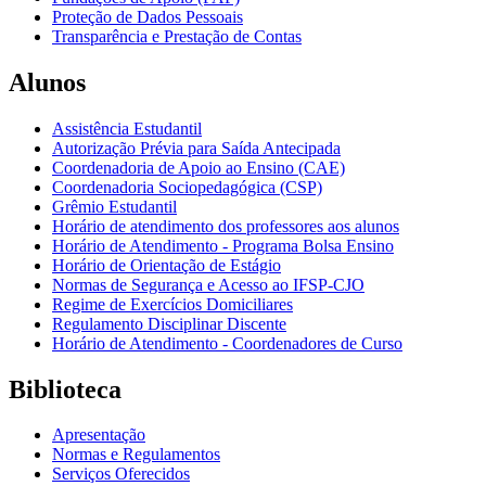
Proteção de Dados Pessoais
Transparência e Prestação de Contas
Alunos
Assistência Estudantil
Autorização Prévia para Saída Antecipada
Coordenadoria de Apoio ao Ensino (CAE)
Coordenadoria Sociopedagógica (CSP)
Grêmio Estudantil
Horário de atendimento dos professores aos alunos
Horário de Atendimento - Programa Bolsa Ensino
Horário de Orientação de Estágio
Normas de Segurança e Acesso ao IFSP-CJO
Regime de Exercícios Domiciliares
Regulamento Disciplinar Discente
Horário de Atendimento - Coordenadores de Curso
Biblioteca
Apresentação
Normas e Regulamentos
Serviços Oferecidos