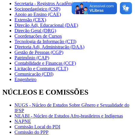
Secretaria - Registros Acadêmicos (CRA)
Sociopedagógico (CSP)
Apoio ao Ensino (CAE)
Extensão (CEX)
Direção Adj. Educacional (DAE)
Direção Geral (DRG)
Coordenações de Cursos
Tecnologia da Informação (CTI)
Diretoria Adj. Administração (DAA)
Gestão de Pessoas (CGP)
Patrimônio (CAP)
Contabilidade e Finanças (CCF)
Licitação e Contratos (CLT)
Comunicação (CDI)
Engenheiro
NÚCLEOS E COMISSÕES
NUGS - Núcleo de Estudos Sobre Gênero e Sexualidade do
IFSP
NEABI - Núcleo de Estudos Afro-brasileiros e Indígenas
NAPNE
Comissão Local do PDI
Comissão do PPP