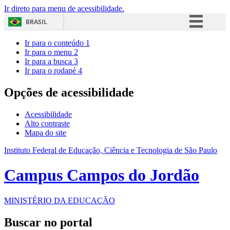
Ir direto para menu de acessibilidade.
BRASIL
Simplifique!
Ir para o conteúdo
1
Ir para o menu
2
Comunica BR
Ir para a busca
3
Ir para o rodapé
4
Participe
Acesso à informação
Opções de acessibilidade
Legislação
Acessibilidade
Canais
Alto contraste
Mapa do site
Instituto Federal de Educação, Ciência e Tecnologia de São Paulo
Campus Campos do Jordão
MINISTÉRIO DA EDUCAÇÃO
Buscar no portal