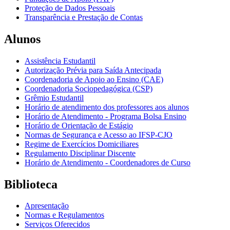
Proteção de Dados Pessoais
Transparência e Prestação de Contas
Alunos
Assistência Estudantil
Autorização Prévia para Saída Antecipada
Coordenadoria de Apoio ao Ensino (CAE)
Coordenadoria Sociopedagógica (CSP)
Grêmio Estudantil
Horário de atendimento dos professores aos alunos
Horário de Atendimento - Programa Bolsa Ensino
Horário de Orientação de Estágio
Normas de Segurança e Acesso ao IFSP-CJO
Regime de Exercícios Domiciliares
Regulamento Disciplinar Discente
Horário de Atendimento - Coordenadores de Curso
Biblioteca
Apresentação
Normas e Regulamentos
Serviços Oferecidos