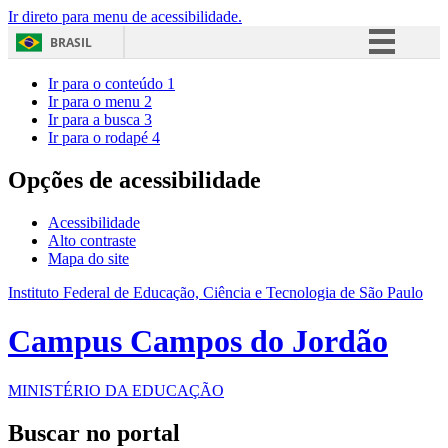
Ir direto para menu de acessibilidade.
BRASIL
Simplifique!
Ir para o conteúdo
1
Ir para o menu
2
Comunica BR
Ir para a busca
3
Ir para o rodapé
4
Participe
Acesso à informação
Opções de acessibilidade
Legislação
Acessibilidade
Canais
Alto contraste
Mapa do site
Instituto Federal de Educação, Ciência e Tecnologia de São Paulo
Campus Campos do Jordão
MINISTÉRIO DA EDUCAÇÃO
Buscar no portal