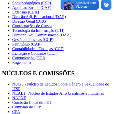
Sociopedagógico (CSP)
Apoio ao Ensino (CAE)
Extensão (CEX)
Direção Adj. Educacional (DAE)
Direção Geral (DRG)
Coordenações de Cursos
Tecnologia da Informação (CTI)
Diretoria Adj. Administração (DAA)
Gestão de Pessoas (CGP)
Patrimônio (CAP)
Contabilidade e Finanças (CCF)
Licitação e Contratos (CLT)
Comunicação (CDI)
Engenheiro
NÚCLEOS E COMISSÕES
NUGS - Núcleo de Estudos Sobre Gênero e Sexualidade do
IFSP
NEABI - Núcleo de Estudos Afro-brasileiros e Indígenas
NAPNE
Comissão Local do PDI
Comissão do PPP
CPA