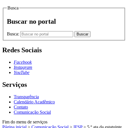
Busca
Buscar no portal
Busca:
Buscar
Redes Sociais
Facebook
Instagram
YouTube
Serviços
Transparência
Calendário Acadêmico
Contato
Comunicação Social
Fim do menu de serviços
Página inicial
>
Comunicação Social
>
IFSP
>
5 º ata da estatuinte