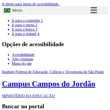
Ir direto para menu de acessibilidade.
BRASIL
Simplifique!
Ir para o conteúdo
1
Ir para o menu
2
Comunica BR
Ir para a busca
3
Ir para o rodapé
4
Participe
Acesso à informação
Opções de acessibilidade
Legislação
Acessibilidade
Canais
Alto contraste
Mapa do site
Instituto Federal de Educação, Ciência e Tecnologia de São Paulo
Campus Campos do Jordão
MINISTÉRIO DA EDUCAÇÃO
Buscar no portal