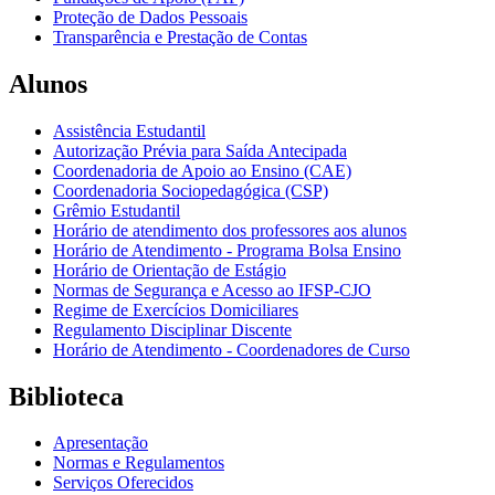
Proteção de Dados Pessoais
Transparência e Prestação de Contas
Alunos
Assistência Estudantil
Autorização Prévia para Saída Antecipada
Coordenadoria de Apoio ao Ensino (CAE)
Coordenadoria Sociopedagógica (CSP)
Grêmio Estudantil
Horário de atendimento dos professores aos alunos
Horário de Atendimento - Programa Bolsa Ensino
Horário de Orientação de Estágio
Normas de Segurança e Acesso ao IFSP-CJO
Regime de Exercícios Domiciliares
Regulamento Disciplinar Discente
Horário de Atendimento - Coordenadores de Curso
Biblioteca
Apresentação
Normas e Regulamentos
Serviços Oferecidos