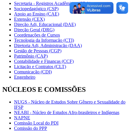
Secretaria - Registros Acadêmicos (CRA)
Sociopedagógico (CSP)
Apoio ao Ensino (CAE)
Extensão (CEX)
Direção Adj. Educacional (DAE)
Direção Geral (DRG)
Coordenações de Cursos
Tecnologia da Informação (CTI)
Diretoria Adj. Administração (DAA)
Gestão de Pessoas (CGP)
Patrimônio (CAP)
Contabilidade e Finanças (CCF)
Licitação e Contratos (CLT)
Comunicação (CDI)
Engenheiro
NÚCLEOS E COMISSÕES
NUGS - Núcleo de Estudos Sobre Gênero e Sexualidade do
IFSP
NEABI - Núcleo de Estudos Afro-brasileiros e Indígenas
NAPNE
Comissão Local do PDI
Comissão do PPP