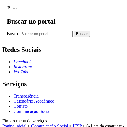
Busca
Buscar no portal
Busca:
Buscar
Redes Sociais
Facebook
Instagram
YouTube
Serviços
Transparência
Calendário Acadêmico
Contato
Comunicação Social
Fim do menu de serviços
Página inicial
>
Comunicação Social
>
IFSP
>
6-1 ata da estatuinte -