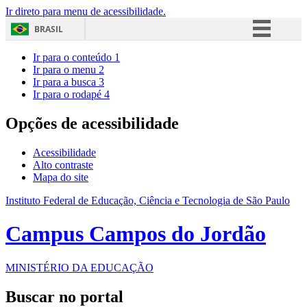
Ir direto para menu de acessibilidade.
BRASIL
Simplifique!
Ir para o conteúdo
1
Ir para o menu
2
Comunica BR
Ir para a busca
3
Ir para o rodapé
4
Participe
Acesso à informação
Opções de acessibilidade
Legislação
Acessibilidade
Canais
Alto contraste
Mapa do site
Instituto Federal de Educação, Ciência e Tecnologia de São Paulo
Campus Campos do Jordão
MINISTÉRIO DA EDUCAÇÃO
Buscar no portal