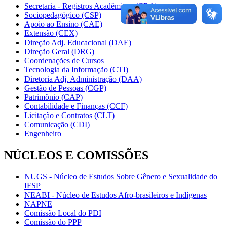
Secretaria - Registros Acadêmicos (CRA)
Sociopedagógico (CSP)
Apoio ao Ensino (CAE)
Extensão (CEX)
Direção Adj. Educacional (DAE)
Direção Geral (DRG)
Coordenações de Cursos
Tecnologia da Informação (CTI)
Diretoria Adj. Administração (DAA)
Gestão de Pessoas (CGP)
Patrimônio (CAP)
Contabilidade e Finanças (CCF)
Licitação e Contratos (CLT)
Comunicação (CDI)
Engenheiro
NÚCLEOS E COMISSÕES
NUGS - Núcleo de Estudos Sobre Gênero e Sexualidade do
IFSP
NEABI - Núcleo de Estudos Afro-brasileiros e Indígenas
NAPNE
Comissão Local do PDI
Comissão do PPP