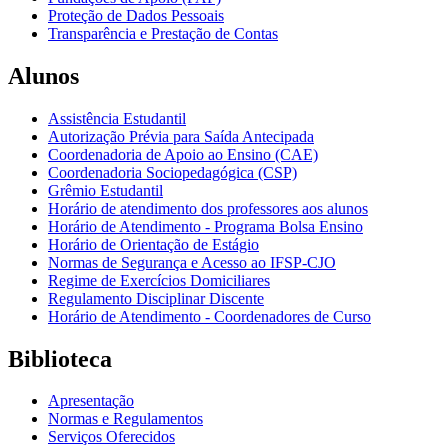
Proteção de Dados Pessoais
Transparência e Prestação de Contas
Alunos
Assistência Estudantil
Autorização Prévia para Saída Antecipada
Coordenadoria de Apoio ao Ensino (CAE)
Coordenadoria Sociopedagógica (CSP)
Grêmio Estudantil
Horário de atendimento dos professores aos alunos
Horário de Atendimento - Programa Bolsa Ensino
Horário de Orientação de Estágio
Normas de Segurança e Acesso ao IFSP-CJO
Regime de Exercícios Domiciliares
Regulamento Disciplinar Discente
Horário de Atendimento - Coordenadores de Curso
Biblioteca
Apresentação
Normas e Regulamentos
Serviços Oferecidos