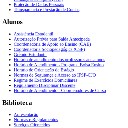
Proteção de Dados Pessoais
Transparência e Prestação de Contas
Alunos
Assistência Estudantil
Autorização Prévia para Saída Antecipada
Coordenadoria de Apoio ao Ensino (CAE)
Coordenadoria Sociopedagógica (CSP)
Grêmio Estudantil
Horário de atendimento dos professores aos alunos
Horário de Atendimento - Programa Bolsa Ensino
Horário de Orientação de Estágio
Normas de Segurança e Acesso ao IFSP-CJO
Regime de Exercícios Domiciliares
Regulamento Disciplinar Discente
Horário de Atendimento - Coordenadores de Curso
Biblioteca
Apresentação
Normas e Regulamentos
Serviços Oferecidos