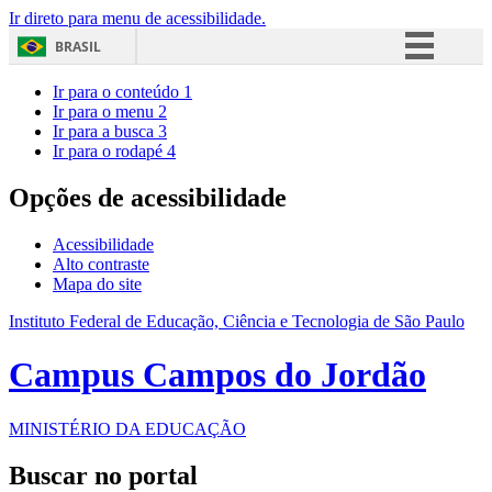
Ir direto para menu de acessibilidade.
BRASIL
Simplifique!
Ir para o conteúdo
1
Ir para o menu
2
Comunica BR
Ir para a busca
3
Ir para o rodapé
4
Participe
Acesso à informação
Opções de acessibilidade
Legislação
Acessibilidade
Canais
Alto contraste
Mapa do site
Instituto Federal de Educação, Ciência e Tecnologia de São Paulo
Campus Campos do Jordão
MINISTÉRIO DA EDUCAÇÃO
Buscar no portal