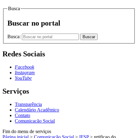
Busca
Buscar no portal
Busca:
Buscar
Redes Sociais
Facebook
Instagram
YouTube
Serviços
Transparência
Calendário Acadêmico
Contato
Comunicação Social
Fim do menu de serviços
Página inicial
>
Comunicação Social
>
IFSP
>
retificao do