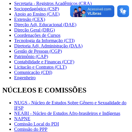
Secretaria - Registros Acadêmicos (CRA)
Sociopedagógico (CSP)
Apoio ao Ensino (CAE)
Extensão (CEX)
Direção Adj. Educacional (DAE)
Direção Geral (DRG)
Coordenações de Cursos
Tecnologia da Informação (CTI)
Diretoria Adj. Administração (DAA)
Gestão de Pessoas (CGP)
Patrimônio (CAP)
Contabilidade e Finanças (CCF)
Licitação e Contratos (CLT)
Comunicação (CDI)
Engenheiro
NÚCLEOS E COMISSÕES
NUGS - Núcleo de Estudos Sobre Gênero e Sexualidade do
IFSP
NEABI - Núcleo de Estudos Afro-brasileiros e Indígenas
NAPNE
Comissão Local do PDI
Comissão do PPP