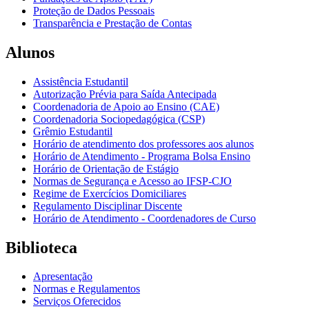
Proteção de Dados Pessoais
Transparência e Prestação de Contas
Alunos
Assistência Estudantil
Autorização Prévia para Saída Antecipada
Coordenadoria de Apoio ao Ensino (CAE)
Coordenadoria Sociopedagógica (CSP)
Grêmio Estudantil
Horário de atendimento dos professores aos alunos
Horário de Atendimento - Programa Bolsa Ensino
Horário de Orientação de Estágio
Normas de Segurança e Acesso ao IFSP-CJO
Regime de Exercícios Domiciliares
Regulamento Disciplinar Discente
Horário de Atendimento - Coordenadores de Curso
Biblioteca
Apresentação
Normas e Regulamentos
Serviços Oferecidos