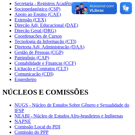
Secretaria - Registros Acadêmicos (CRA)
Sociopedagógico (CSP)
Apoio ao Ensino (CAE)
Extensão (CEX)
Direção Adj. Educacional (DAE)
Direção Geral (DRG)
Coordenações de Cursos
Tecnologia da Informação (CTI)
Diretoria Adj. Administração (DAA)
Gestão de Pessoas (CGP)
Patrimônio (CAP)
Contabilidade e Finanças (CCF)
Licitação e Contratos (CLT)
Comunicação (CDI)
Engenheiro
NÚCLEOS E COMISSÕES
NUGS - Núcleo de Estudos Sobre Gênero e Sexualidade do
IFSP
NEABI - Núcleo de Estudos Afro-brasileiros e Indígenas
NAPNE
Comissão Local do PDI
Comissão do PPP