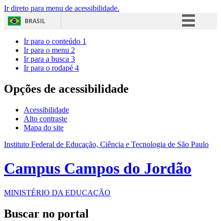
Ir direto para menu de acessibilidade.
BRASIL
Simplifique!
Ir para o conteúdo
1
Ir para o menu
2
Comunica BR
Ir para a busca
3
Ir para o rodapé
4
Participe
Acesso à informação
Opções de acessibilidade
Legislação
Acessibilidade
Canais
Alto contraste
Mapa do site
Instituto Federal de Educação, Ciência e Tecnologia de São Paulo
Campus Campos do Jordão
MINISTÉRIO DA EDUCAÇÃO
Buscar no portal