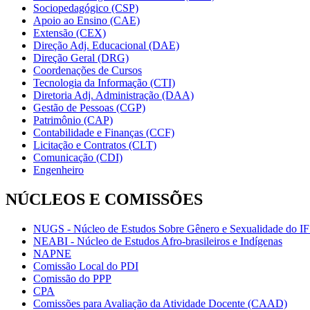
Sociopedagógico (CSP)
Apoio ao Ensino (CAE)
Extensão (CEX)
Direção Adj. Educacional (DAE)
Direção Geral (DRG)
Coordenações de Cursos
Tecnologia da Informação (CTI)
Diretoria Adj. Administração (DAA)
Gestão de Pessoas (CGP)
Patrimônio (CAP)
Contabilidade e Finanças (CCF)
Licitação e Contratos (CLT)
Comunicação (CDI)
Engenheiro
NÚCLEOS E COMISSÕES
NUGS - Núcleo de Estudos Sobre Gênero e Sexualidade do I
NEABI - Núcleo de Estudos Afro-brasileiros e Indígenas
NAPNE
Comissão Local do PDI
Comissão do PPP
CPA
Comissões para Avaliação da Atividade Docente (CAAD)