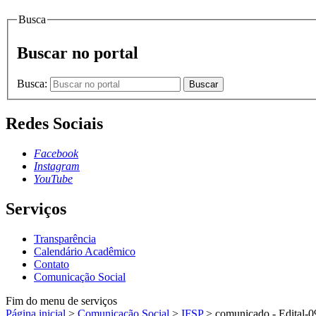
Busca
Buscar no portal
Busca:
Buscar
Redes Sociais
Facebook
Instagram
YouTube
Serviços
Transparência
Calendário Acadêmico
Contato
Comunicação Social
Fim do menu de serviços
Página inicial
>
Comunicação Social
>
IFSP
>
comunicado - Edital-