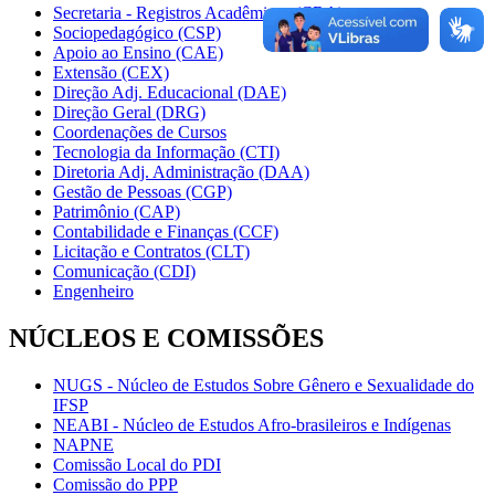
Secretaria - Registros Acadêmicos (CRA)
Sociopedagógico (CSP)
Apoio ao Ensino (CAE)
Extensão (CEX)
Direção Adj. Educacional (DAE)
Direção Geral (DRG)
Coordenações de Cursos
Tecnologia da Informação (CTI)
Diretoria Adj. Administração (DAA)
Gestão de Pessoas (CGP)
Patrimônio (CAP)
Contabilidade e Finanças (CCF)
Licitação e Contratos (CLT)
Comunicação (CDI)
Engenheiro
NÚCLEOS E COMISSÕES
NUGS - Núcleo de Estudos Sobre Gênero e Sexualidade do
IFSP
NEABI - Núcleo de Estudos Afro-brasileiros e Indígenas
NAPNE
Comissão Local do PDI
Comissão do PPP