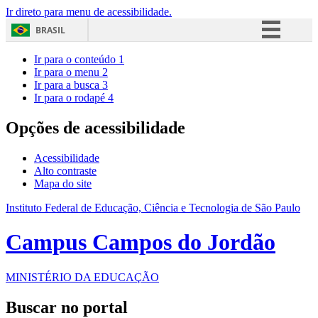
Ir direto para menu de acessibilidade.
BRASIL
Simplifique!
Ir para o conteúdo
1
Ir para o menu
2
Comunica BR
Ir para a busca
3
Ir para o rodapé
4
Participe
Acesso à informação
Opções de acessibilidade
Legislação
Acessibilidade
Canais
Alto contraste
Mapa do site
Instituto Federal de Educação, Ciência e Tecnologia de São Paulo
Campus Campos do Jordão
MINISTÉRIO DA EDUCAÇÃO
Buscar no portal