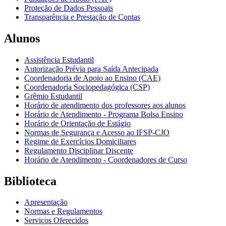
Proteção de Dados Pessoais
Transparência e Prestação de Contas
Alunos
Assistência Estudantil
Autorização Prévia para Saída Antecipada
Coordenadoria de Apoio ao Ensino (CAE)
Coordenadoria Sociopedagógica (CSP)
Grêmio Estudantil
Horário de atendimento dos professores aos alunos
Horário de Atendimento - Programa Bolsa Ensino
Horário de Orientação de Estágio
Normas de Segurança e Acesso ao IFSP-CJO
Regime de Exercícios Domiciliares
Regulamento Disciplinar Discente
Horário de Atendimento - Coordenadores de Curso
Biblioteca
Apresentação
Normas e Regulamentos
Serviços Oferecidos