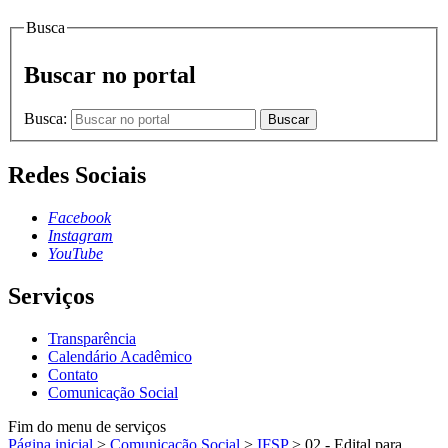
Busca
Buscar no portal
Busca:
Buscar
Redes Sociais
Facebook
Instagram
YouTube
Serviços
Transparência
Calendário Acadêmico
Contato
Comunicação Social
Fim do menu de serviços
Página inicial
>
Comunicação Social
>
IFSP
>
02 - Edital para