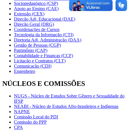
Sociopedagógico (CSP)
Apoio ao Ensino (CAE)
Extensão (CEX)
Direção Adj. Educacional (DAE)
Direção Geral (DRG)
Coordenações de Cursos
Tecnologia da Informação (CTI)
Diretoria Adj. Administração (DAA)
Gestão de Pessoas (CGP)
Patrimônio (CAP)
Contabilidade e Finanças (CCF)
Licitação e Contratos (CLT)
Comunicação (CDI)
Engenheiro
NÚCLEOS E COMISSÕES
NUGS - Núcleo de Estudos Sobre Gênero e Sexualidade do
IFSP
NEABI - Núcleo de Estudos Afro-brasileiros e Indígenas
NAPNE
Comissão Local do PDI
Comissão do PPP
CPA