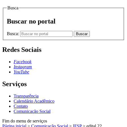
Busca
Buscar no portal
Busca:
Buscar
Redes Sociais
Facebook
Instagram
YouTube
Serviços
Transparência
Calendário Acadêmico
Contato
Comunicação Social
Fim do menu de serviços
Página inicial
>
Comunicação Social
>
IFSP
>
edital 22