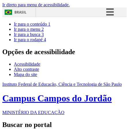
Ir direto para menu de acessibilidade.
BRASIL
Simplifique!
Ir para o conteúdo
1
Ir para o menu
2
Comunica BR
Ir para a busca
3
Ir para o rodapé
4
Participe
Acesso à informação
Opções de acessibilidade
Legislação
Acessibilidade
Canais
Alto contraste
Mapa do site
Instituto Federal de Educação, Ciência e Tecnologia de São Paulo
Campus Campos do Jordão
MINISTÉRIO DA EDUCAÇÃO
Buscar no portal