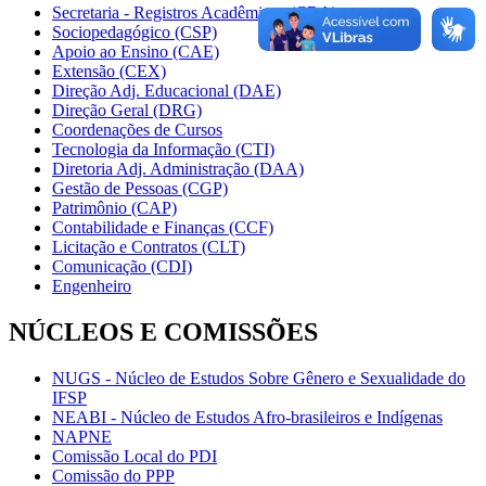
Secretaria - Registros Acadêmicos (CRA)
Sociopedagógico (CSP)
Apoio ao Ensino (CAE)
Extensão (CEX)
Direção Adj. Educacional (DAE)
Direção Geral (DRG)
Coordenações de Cursos
Tecnologia da Informação (CTI)
Diretoria Adj. Administração (DAA)
Gestão de Pessoas (CGP)
Patrimônio (CAP)
Contabilidade e Finanças (CCF)
Licitação e Contratos (CLT)
Comunicação (CDI)
Engenheiro
NÚCLEOS E COMISSÕES
NUGS - Núcleo de Estudos Sobre Gênero e Sexualidade do
IFSP
NEABI - Núcleo de Estudos Afro-brasileiros e Indígenas
NAPNE
Comissão Local do PDI
Comissão do PPP