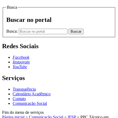
Busca
Buscar no portal
Busca:
Buscar
Redes Sociais
Facebook
Instagram
YouTube
Serviços
Transparência
Calendário Acadêmico
Contato
Comunicação Social
Fim do menu de serviços
Página inicial
>
Comunicação Social
>
IFSP
>
PPC Técnico em