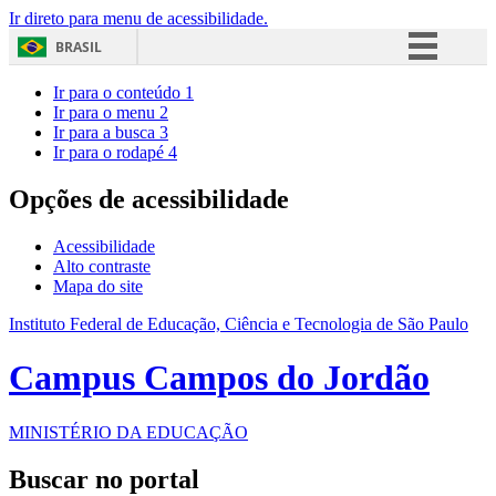
Ir direto para menu de acessibilidade.
BRASIL
Simplifique!
Ir para o conteúdo
1
Ir para o menu
2
Comunica BR
Ir para a busca
3
Ir para o rodapé
4
Participe
Acesso à informação
Opções de acessibilidade
Legislação
Acessibilidade
Canais
Alto contraste
Mapa do site
Instituto Federal de Educação, Ciência e Tecnologia de São Paulo
Campus Campos do Jordão
MINISTÉRIO DA EDUCAÇÃO
Buscar no portal