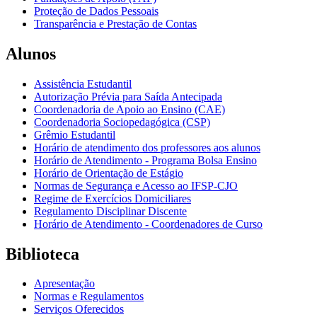
Proteção de Dados Pessoais
Transparência e Prestação de Contas
Alunos
Assistência Estudantil
Autorização Prévia para Saída Antecipada
Coordenadoria de Apoio ao Ensino (CAE)
Coordenadoria Sociopedagógica (CSP)
Grêmio Estudantil
Horário de atendimento dos professores aos alunos
Horário de Atendimento - Programa Bolsa Ensino
Horário de Orientação de Estágio
Normas de Segurança e Acesso ao IFSP-CJO
Regime de Exercícios Domiciliares
Regulamento Disciplinar Discente
Horário de Atendimento - Coordenadores de Curso
Biblioteca
Apresentação
Normas e Regulamentos
Serviços Oferecidos