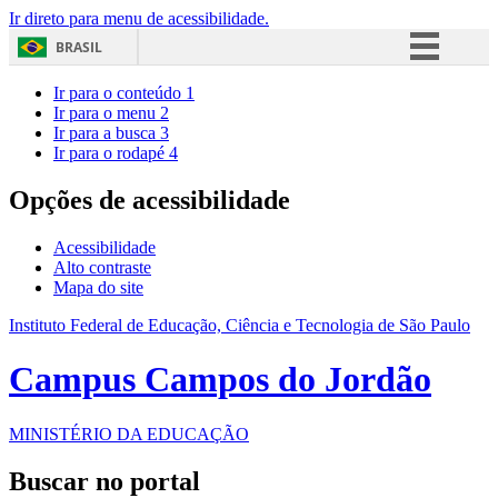
Ir direto para menu de acessibilidade.
BRASIL
Simplifique!
Ir para o conteúdo
1
Ir para o menu
2
Comunica BR
Ir para a busca
3
Ir para o rodapé
4
Participe
Acesso à informação
Opções de acessibilidade
Legislação
Acessibilidade
Canais
Alto contraste
Mapa do site
Instituto Federal de Educação, Ciência e Tecnologia de São Paulo
Campus Campos do Jordão
MINISTÉRIO DA EDUCAÇÃO
Buscar no portal