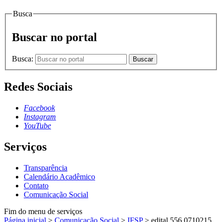
Busca
Buscar no portal
Busca:
Buscar
Redes Sociais
Facebook
Instagram
YouTube
Serviços
Transparência
Calendário Acadêmico
Contato
Comunicação Social
Fim do menu de serviços
Página inicial
>
Comunicação Social
>
IFSP
>
edital 556 0710215