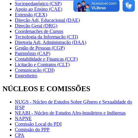
Sociopedagógico (CSP)
Apoio ao Ensino (CAE)
Extensão (CEX)
Direção Adj. Educacional (DAE)
Direção Geral (DRG)
Coordenações de Cursos
Tecnologia da Informação (CTI)
Diretoria Adj. Administração (DAA)
Gestão de Pessoas (CGP)
Patrimônio (CAP)
Contabilidade e Finanças (CCF)
Licitação e Contratos (CLT)
Comunicação (CDI)
Engenheiro
NÚCLEOS E COMISSÕES
NUGS - Núcleo de Estudos Sobre Gênero e Sexualidade do
IFSP
NEABI - Núcleo de Estudos Afro-brasileiros e Indígenas
NAPNE
Comissão Local do PDI
Comissão do PPP
CPA