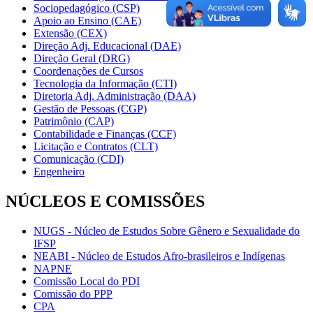
Sociopedagógico (CSP)
Apoio ao Ensino (CAE)
Extensão (CEX)
Direção Adj. Educacional (DAE)
Direção Geral (DRG)
Coordenações de Cursos
Tecnologia da Informação (CTI)
Diretoria Adj. Administração (DAA)
Gestão de Pessoas (CGP)
Patrimônio (CAP)
Contabilidade e Finanças (CCF)
Licitação e Contratos (CLT)
Comunicação (CDI)
Engenheiro
NÚCLEOS E COMISSÕES
NUGS - Núcleo de Estudos Sobre Gênero e Sexualidade do
IFSP
NEABI - Núcleo de Estudos Afro-brasileiros e Indígenas
NAPNE
Comissão Local do PDI
Comissão do PPP
CPA