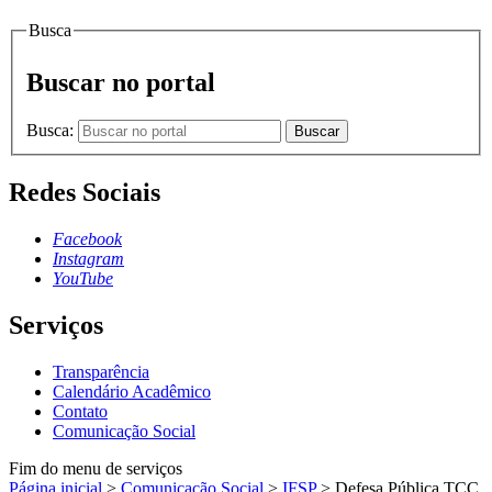
Busca
Buscar no portal
Busca:
Buscar
Redes Sociais
Facebook
Instagram
YouTube
Serviços
Transparência
Calendário Acadêmico
Contato
Comunicação Social
Fim do menu de serviços
Página inicial
>
Comunicação Social
>
IFSP
>
Defesa Pública TCC