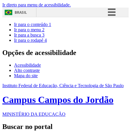
Ir direto para menu de acessibilidade.
BRASIL
Simplifique!
Ir para o conteúdo
1
Ir para o menu
2
Comunica BR
Ir para a busca
3
Ir para o rodapé
4
Participe
Acesso à informação
Opções de acessibilidade
Legislação
Acessibilidade
Canais
Alto contraste
Mapa do site
Instituto Federal de Educação, Ciência e Tecnologia de São Paulo
Campus Campos do Jordão
MINISTÉRIO DA EDUCAÇÃO
Buscar no portal