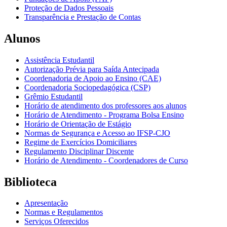
Proteção de Dados Pessoais
Transparência e Prestação de Contas
Alunos
Assistência Estudantil
Autorização Prévia para Saída Antecipada
Coordenadoria de Apoio ao Ensino (CAE)
Coordenadoria Sociopedagógica (CSP)
Grêmio Estudantil
Horário de atendimento dos professores aos alunos
Horário de Atendimento - Programa Bolsa Ensino
Horário de Orientação de Estágio
Normas de Segurança e Acesso ao IFSP-CJO
Regime de Exercícios Domiciliares
Regulamento Disciplinar Discente
Horário de Atendimento - Coordenadores de Curso
Biblioteca
Apresentação
Normas e Regulamentos
Serviços Oferecidos