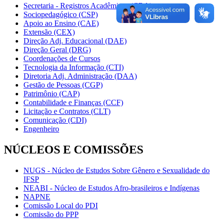
Secretaria - Registros Acadêmicos (CRA)
Sociopedagógico (CSP)
Apoio ao Ensino (CAE)
Extensão (CEX)
Direção Adj. Educacional (DAE)
Direção Geral (DRG)
Coordenações de Cursos
Tecnologia da Informação (CTI)
Diretoria Adj. Administração (DAA)
Gestão de Pessoas (CGP)
Patrimônio (CAP)
Contabilidade e Finanças (CCF)
Licitação e Contratos (CLT)
Comunicação (CDI)
Engenheiro
NÚCLEOS E COMISSÕES
NUGS - Núcleo de Estudos Sobre Gênero e Sexualidade do
IFSP
NEABI - Núcleo de Estudos Afro-brasileiros e Indígenas
NAPNE
Comissão Local do PDI
Comissão do PPP