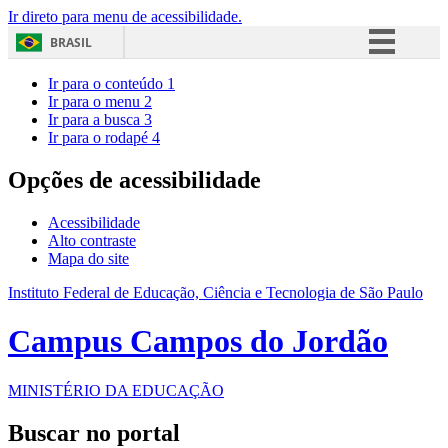
Ir direto para menu de acessibilidade.
BRASIL
Simplifique!
Ir para o conteúdo
1
Ir para o menu
2
Comunica BR
Ir para a busca
3
Ir para o rodapé
4
Participe
Acesso à informação
Opções de acessibilidade
Legislação
Acessibilidade
Canais
Alto contraste
Mapa do site
Instituto Federal de Educação, Ciência e Tecnologia de São Paulo
Campus Campos do Jordão
MINISTÉRIO DA EDUCAÇÃO
Buscar no portal