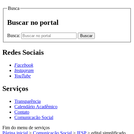
Busca
Buscar no portal
Busca:
Buscar
Redes Sociais
Facebook
Instagram
YouTube
Serviços
Transparência
Calendário Acadêmico
Contato
Comunicação Social
Fim do menu de serviços
Página inicial
>
Comunicação Social
>
IFSP
>
edital simplificado