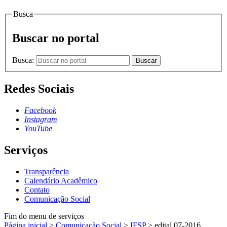
Busca
Buscar no portal
Busca:
Buscar
Redes Sociais
Facebook
Instagram
YouTube
Serviços
Transparência
Calendário Acadêmico
Contato
Comunicação Social
Fim do menu de serviços
Página inicial
>
Comunicação Social
>
IFSP
>
edital 07-2016