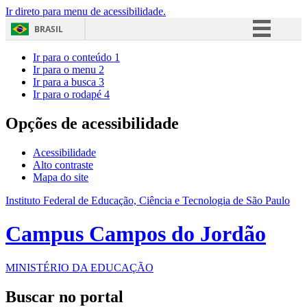
Ir direto para menu de acessibilidade.
BRASIL
Simplifique!
Ir para o conteúdo
1
Ir para o menu
2
Comunica BR
Ir para a busca
3
Ir para o rodapé
4
Participe
Acesso à informação
Opções de acessibilidade
Legislação
Acessibilidade
Canais
Alto contraste
Mapa do site
Instituto Federal de Educação, Ciência e Tecnologia de São Paulo
Campus Campos do Jordão
MINISTÉRIO DA EDUCAÇÃO
Buscar no portal