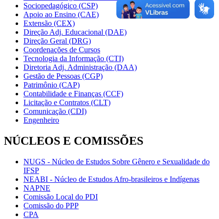
Sociopedagógico (CSP)
Apoio ao Ensino (CAE)
Extensão (CEX)
Direção Adj. Educacional (DAE)
Direção Geral (DRG)
Coordenações de Cursos
Tecnologia da Informação (CTI)
Diretoria Adj. Administração (DAA)
Gestão de Pessoas (CGP)
Patrimônio (CAP)
Contabilidade e Finanças (CCF)
Licitação e Contratos (CLT)
Comunicação (CDI)
Engenheiro
NÚCLEOS E COMISSÕES
NUGS - Núcleo de Estudos Sobre Gênero e Sexualidade do
IFSP
NEABI - Núcleo de Estudos Afro-brasileiros e Indígenas
NAPNE
Comissão Local do PDI
Comissão do PPP
CPA