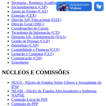
Secretaria - Registros Acadêmicos (CRA)
Sociopedagógico (CSP)
Apoio ao Ensino (CAE)
Extensão (CEX)
Direção Adj. Educacional (DAE)
Direção Geral (DRG)
Coordenações de Cursos
Tecnologia da Informação (CTI)
Diretoria Adj. Administração (DAA)
Gestão de Pessoas (CGP)
Patrimônio (CAP)
Contabilidade e Finanças (CCF)
Licitação e Contratos (CLT)
Comunicação (CDI)
Engenheiro
NÚCLEOS E COMISSÕES
NUGS - Núcleo de Estudos Sobre Gênero e Sexualidade do
IFSP
NEABI - Núcleo de Estudos Afro-brasileiros e Indígenas
NAPNE
Comissão Local do PDI
Comissão do PPP