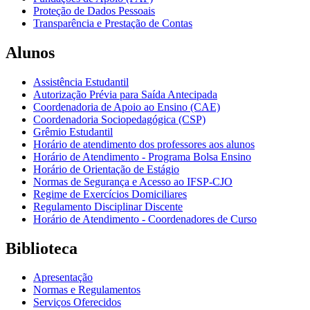
Proteção de Dados Pessoais
Transparência e Prestação de Contas
Alunos
Assistência Estudantil
Autorização Prévia para Saída Antecipada
Coordenadoria de Apoio ao Ensino (CAE)
Coordenadoria Sociopedagógica (CSP)
Grêmio Estudantil
Horário de atendimento dos professores aos alunos
Horário de Atendimento - Programa Bolsa Ensino
Horário de Orientação de Estágio
Normas de Segurança e Acesso ao IFSP-CJO
Regime de Exercícios Domiciliares
Regulamento Disciplinar Discente
Horário de Atendimento - Coordenadores de Curso
Biblioteca
Apresentação
Normas e Regulamentos
Serviços Oferecidos