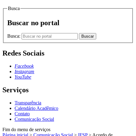
Busca
Buscar no portal
Busca:
Buscar
Redes Sociais
Facebook
Instagram
YouTube
Serviços
Transparência
Calendário Acadêmico
Contato
Comunicação Social
Fim do menu de serviços
Página inicial
>
Comunicação Social
>
IFSP
>
Acordo de