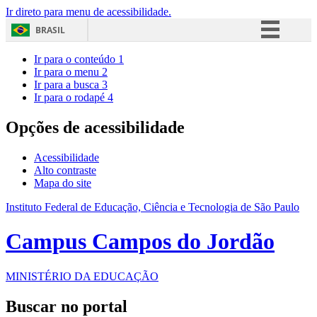
Ir direto para menu de acessibilidade.
BRASIL
Simplifique!
Ir para o conteúdo
1
Ir para o menu
2
Comunica BR
Ir para a busca
3
Ir para o rodapé
4
Participe
Acesso à informação
Opções de acessibilidade
Legislação
Acessibilidade
Canais
Alto contraste
Mapa do site
Instituto Federal de Educação, Ciência e Tecnologia de São Paulo
Campus Campos do Jordão
MINISTÉRIO DA EDUCAÇÃO
Buscar no portal