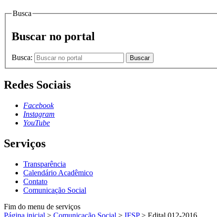
Busca
Buscar no portal
Busca:
Buscar
Redes Sociais
Facebook
Instagram
YouTube
Serviços
Transparência
Calendário Acadêmico
Contato
Comunicação Social
Fim do menu de serviços
Página inicial
>
Comunicação Social
>
IFSP
>
Edital 012-2016