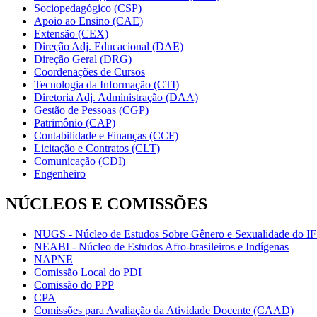
Sociopedagógico (CSP)
Apoio ao Ensino (CAE)
Extensão (CEX)
Direção Adj. Educacional (DAE)
Direção Geral (DRG)
Coordenações de Cursos
Tecnologia da Informação (CTI)
Diretoria Adj. Administração (DAA)
Gestão de Pessoas (CGP)
Patrimônio (CAP)
Contabilidade e Finanças (CCF)
Licitação e Contratos (CLT)
Comunicação (CDI)
Engenheiro
NÚCLEOS E COMISSÕES
NUGS - Núcleo de Estudos Sobre Gênero e Sexualidade do I
NEABI - Núcleo de Estudos Afro-brasileiros e Indígenas
NAPNE
Comissão Local do PDI
Comissão do PPP
CPA
Comissões para Avaliação da Atividade Docente (CAAD)