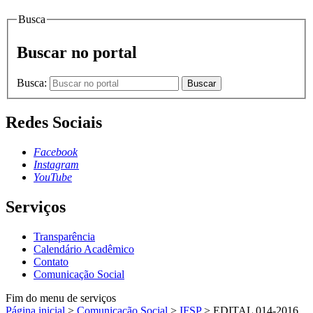
Busca
Buscar no portal
Busca:
Buscar
Redes Sociais
Facebook
Instagram
YouTube
Serviços
Transparência
Calendário Acadêmico
Contato
Comunicação Social
Fim do menu de serviços
Página inicial
>
Comunicação Social
>
IFSP
>
EDITAL 014-2016