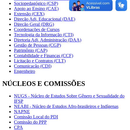
Sociopedagógico (CSP)
Apoio ao Ensino (CAE)
Extensão (CEX)
Direção Adj. Educacional (DAE)
Direção Geral (DRG)
Coordenações de Cursos
Tecnologia da Informação (CTI)
Diretoria Adj. Administração (DAA)
Gestão de Pessoas (CGP)
Patrimônio (CAP)
Contabilidade e Finanças (CCF)
Licitação e Contratos (CLT)
Comunicação (CDI)
Engenheiro
NÚCLEOS E COMISSÕES
NUGS - Núcleo de Estudos Sobre Gênero e Sexualidade do
IFSP
NEABI - Núcleo de Estudos Afro-brasileiros e Indígenas
NAPNE
Comissão Local do PDI
Comissão do PPP
CPA