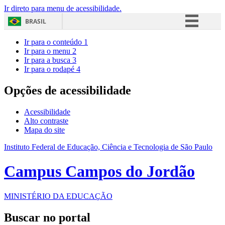
Ir direto para menu de acessibilidade.
BRASIL
Simplifique!
Ir para o conteúdo
1
Ir para o menu
2
Comunica BR
Ir para a busca
3
Ir para o rodapé
4
Participe
Acesso à informação
Opções de acessibilidade
Legislação
Acessibilidade
Canais
Alto contraste
Mapa do site
Instituto Federal de Educação, Ciência e Tecnologia de São Paulo
Campus Campos do Jordão
MINISTÉRIO DA EDUCAÇÃO
Buscar no portal