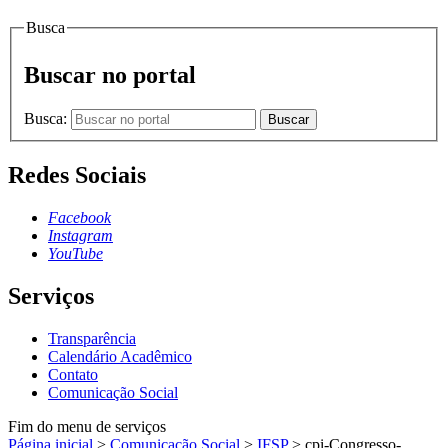
Busca
Buscar no portal
Busca:
Buscar
Redes Sociais
Facebook
Instagram
YouTube
Serviços
Transparência
Calendário Acadêmico
Contato
Comunicação Social
Fim do menu de serviços
Página inicial
>
Comunicação Social
>
IFSP
>
cpi-Congresso-