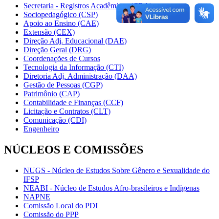
Secretaria - Registros Acadêmicos (CRA)
Sociopedagógico (CSP)
Apoio ao Ensino (CAE)
Extensão (CEX)
Direção Adj. Educacional (DAE)
Direção Geral (DRG)
Coordenações de Cursos
Tecnologia da Informação (CTI)
Diretoria Adj. Administração (DAA)
Gestão de Pessoas (CGP)
Patrimônio (CAP)
Contabilidade e Finanças (CCF)
Licitação e Contratos (CLT)
Comunicação (CDI)
Engenheiro
NÚCLEOS E COMISSÕES
NUGS - Núcleo de Estudos Sobre Gênero e Sexualidade do
IFSP
NEABI - Núcleo de Estudos Afro-brasileiros e Indígenas
NAPNE
Comissão Local do PDI
Comissão do PPP