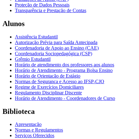
Proteção de Dados Pessoais
Transparência e Prestação de Contas
Alunos
Assistência Estudantil
Autorização Prévia para Saída Antecipada
Coordenadoria de Apoio ao Ensino (CAE)
Coordenadoria Sociopedagógica (CSP)
Grêmio Estudantil
Horário de atendimento dos professores aos alunos
Horário de Atendimento - Programa Bolsa Ensino
Horário de Orientação de Estágio
Normas de Segurança e Acesso ao IFSP-CJO
Regime de Exercícios Domiciliares
Regulamento Disciplinar Discente
Horário de Atendimento - Coordenadores de Curso
Biblioteca
Apresentação
Normas e Regulamentos
Serviços Oferecidos