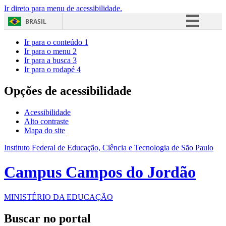
Ir direto para menu de acessibilidade.
BRASIL
Simplifique!
Ir para o conteúdo
1
Ir para o menu
2
Comunica BR
Ir para a busca
3
Ir para o rodapé
4
Participe
Acesso à informação
Opções de acessibilidade
Legislação
Acessibilidade
Canais
Alto contraste
Mapa do site
Instituto Federal de Educação, Ciência e Tecnologia de São Paulo
Campus Campos do Jordão
MINISTÉRIO DA EDUCAÇÃO
Buscar no portal