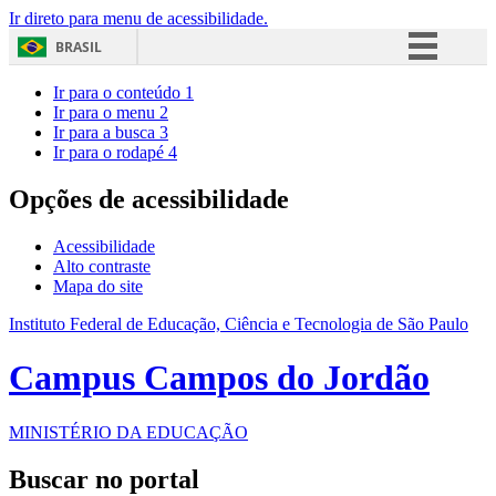
Ir direto para menu de acessibilidade.
BRASIL
Simplifique!
Ir para o conteúdo
1
Ir para o menu
2
Comunica BR
Ir para a busca
3
Ir para o rodapé
4
Participe
Acesso à informação
Opções de acessibilidade
Legislação
Acessibilidade
Canais
Alto contraste
Mapa do site
Instituto Federal de Educação, Ciência e Tecnologia de São Paulo
Campus Campos do Jordão
MINISTÉRIO DA EDUCAÇÃO
Buscar no portal