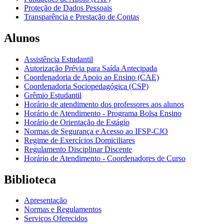
Proteção de Dados Pessoais
Transparência e Prestação de Contas
Alunos
Assistência Estudantil
Autorização Prévia para Saída Antecipada
Coordenadoria de Apoio ao Ensino (CAE)
Coordenadoria Sociopedagógica (CSP)
Grêmio Estudantil
Horário de atendimento dos professores aos alunos
Horário de Atendimento - Programa Bolsa Ensino
Horário de Orientação de Estágio
Normas de Segurança e Acesso ao IFSP-CJO
Regime de Exercícios Domiciliares
Regulamento Disciplinar Discente
Horário de Atendimento - Coordenadores de Curso
Biblioteca
Apresentação
Normas e Regulamentos
Serviços Oferecidos