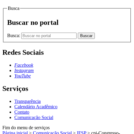
Busca
Buscar no portal
Busca:
Buscar
Redes Sociais
Facebook
Instagram
YouTube
Serviços
Transparência
Calendário Acadêmico
Contato
Comunicação Social
Fim do menu de serviços
Página inicial
>
Comunicação Social
>
IFSP
>
cpi-Congresso-