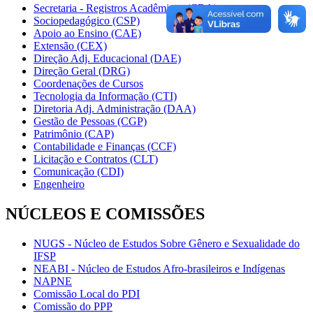
Secretaria - Registros Acadêmicos (CRA)
Sociopedagógico (CSP)
Apoio ao Ensino (CAE)
Extensão (CEX)
Direção Adj. Educacional (DAE)
Direção Geral (DRG)
Coordenações de Cursos
Tecnologia da Informação (CTI)
Diretoria Adj. Administração (DAA)
Gestão de Pessoas (CGP)
Patrimônio (CAP)
Contabilidade e Finanças (CCF)
Licitação e Contratos (CLT)
Comunicação (CDI)
Engenheiro
NÚCLEOS E COMISSÕES
NUGS - Núcleo de Estudos Sobre Gênero e Sexualidade do
IFSP
NEABI - Núcleo de Estudos Afro-brasileiros e Indígenas
NAPNE
Comissão Local do PDI
Comissão do PPP