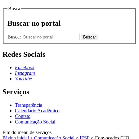
Busca
Buscar no portal
Busca:
Buscar
Redes Sociais
Facebook
Instagram
YouTube
Serviços
Transparência
Calendário Acadêmico
Contato
Comunicação Social
Fim do menu de serviços
Página inicial
>
Comunicação Social
>
IFSP
>
Convocados CJO