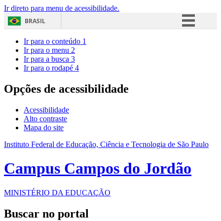
Ir direto para menu de acessibilidade.
BRASIL
Simplifique!
Ir para o conteúdo
1
Ir para o menu
2
Comunica BR
Ir para a busca
3
Ir para o rodapé
4
Participe
Acesso à informação
Opções de acessibilidade
Legislação
Acessibilidade
Canais
Alto contraste
Mapa do site
Instituto Federal de Educação, Ciência e Tecnologia de São Paulo
Campus Campos do Jordão
MINISTÉRIO DA EDUCAÇÃO
Buscar no portal