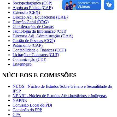
Sociopedagógico (CSP)
Apoio ao Ensino (CAE)
Extensão (CEX)
Direção Adj. Educacional (DAE)
Direção Geral (DRG)
Coordenações de Cursos
Tecnologia da Informação (CTI)
Diretoria Adj. Administração (DAA)
Gestão de Pessoas (CGP)
Patrimônio (CAP)
Contabilidade e Finanças (CCF)
Licitação e Contratos (CLT)
Comunicação (CDI)
Engenheiro
NÚCLEOS E COMISSÕES
NUGS - Núcleo de Estudos Sobre Gênero e Sexualidade do
IFSP
NEABI - Núcleo de Estudos Afro-brasileiros e Indígenas
NAPNE
Comissão Local do PDI
Comissão do PPP
CPA