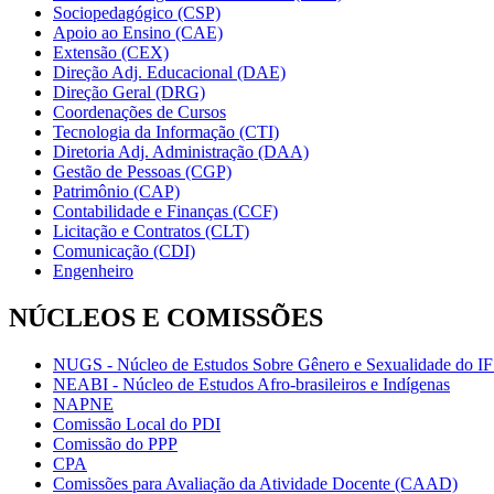
Sociopedagógico (CSP)
Apoio ao Ensino (CAE)
Extensão (CEX)
Direção Adj. Educacional (DAE)
Direção Geral (DRG)
Coordenações de Cursos
Tecnologia da Informação (CTI)
Diretoria Adj. Administração (DAA)
Gestão de Pessoas (CGP)
Patrimônio (CAP)
Contabilidade e Finanças (CCF)
Licitação e Contratos (CLT)
Comunicação (CDI)
Engenheiro
NÚCLEOS E COMISSÕES
NUGS - Núcleo de Estudos Sobre Gênero e Sexualidade do I
NEABI - Núcleo de Estudos Afro-brasileiros e Indígenas
NAPNE
Comissão Local do PDI
Comissão do PPP
CPA
Comissões para Avaliação da Atividade Docente (CAAD)