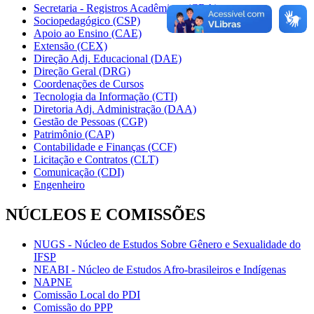
Secretaria - Registros Acadêmicos (CRA)
Sociopedagógico (CSP)
Apoio ao Ensino (CAE)
Extensão (CEX)
Direção Adj. Educacional (DAE)
Direção Geral (DRG)
Coordenações de Cursos
Tecnologia da Informação (CTI)
Diretoria Adj. Administração (DAA)
Gestão de Pessoas (CGP)
Patrimônio (CAP)
Contabilidade e Finanças (CCF)
Licitação e Contratos (CLT)
Comunicação (CDI)
Engenheiro
NÚCLEOS E COMISSÕES
NUGS - Núcleo de Estudos Sobre Gênero e Sexualidade do
IFSP
NEABI - Núcleo de Estudos Afro-brasileiros e Indígenas
NAPNE
Comissão Local do PDI
Comissão do PPP