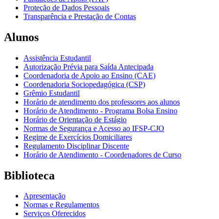
Proteção de Dados Pessoais
Transparência e Prestação de Contas
Alunos
Assistência Estudantil
Autorização Prévia para Saída Antecipada
Coordenadoria de Apoio ao Ensino (CAE)
Coordenadoria Sociopedagógica (CSP)
Grêmio Estudantil
Horário de atendimento dos professores aos alunos
Horário de Atendimento - Programa Bolsa Ensino
Horário de Orientação de Estágio
Normas de Segurança e Acesso ao IFSP-CJO
Regime de Exercícios Domiciliares
Regulamento Disciplinar Discente
Horário de Atendimento - Coordenadores de Curso
Biblioteca
Apresentação
Normas e Regulamentos
Serviços Oferecidos