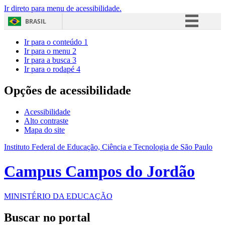
Ir direto para menu de acessibilidade.
BRASIL
Simplifique!
Ir para o conteúdo
1
Ir para o menu
2
Comunica BR
Ir para a busca
3
Ir para o rodapé
4
Participe
Acesso à informação
Opções de acessibilidade
Legislação
Acessibilidade
Canais
Alto contraste
Mapa do site
Instituto Federal de Educação, Ciência e Tecnologia de São Paulo
Campus Campos do Jordão
MINISTÉRIO DA EDUCAÇÃO
Buscar no portal