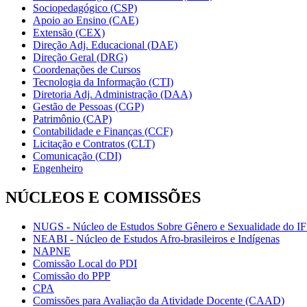
Sociopedagógico (CSP)
Apoio ao Ensino (CAE)
Extensão (CEX)
Direção Adj. Educacional (DAE)
Direção Geral (DRG)
Coordenações de Cursos
Tecnologia da Informação (CTI)
Diretoria Adj. Administração (DAA)
Gestão de Pessoas (CGP)
Patrimônio (CAP)
Contabilidade e Finanças (CCF)
Licitação e Contratos (CLT)
Comunicação (CDI)
Engenheiro
NÚCLEOS E COMISSÕES
NUGS - Núcleo de Estudos Sobre Gênero e Sexualidade do I
NEABI - Núcleo de Estudos Afro-brasileiros e Indígenas
NAPNE
Comissão Local do PDI
Comissão do PPP
CPA
Comissões para Avaliação da Atividade Docente (CAAD)