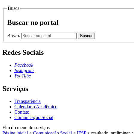
Busca
Buscar no portal
Busca:
Buscar
Redes Sociais
Facebook
Instagram
YouTube
Serviços
Transparência
Calendário Acadêmico
Contato
Comunicação Social
Fim do menu de serviços
Página inicial
>
Comunicação Social
>
IFSP
>
resultado_preliminar_v