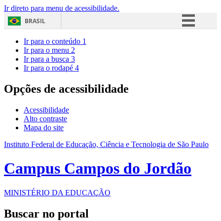
Ir direto para menu de acessibilidade.
BRASIL
Simplifique!
Ir para o conteúdo
1
Ir para o menu
2
Comunica BR
Ir para a busca
3
Ir para o rodapé
4
Participe
Acesso à informação
Opções de acessibilidade
Legislação
Acessibilidade
Canais
Alto contraste
Mapa do site
Instituto Federal de Educação, Ciência e Tecnologia de São Paulo
Campus Campos do Jordão
MINISTÉRIO DA EDUCAÇÃO
Buscar no portal