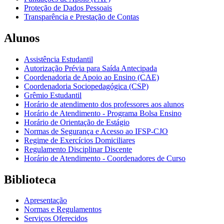
Proteção de Dados Pessoais
Transparência e Prestação de Contas
Alunos
Assistência Estudantil
Autorização Prévia para Saída Antecipada
Coordenadoria de Apoio ao Ensino (CAE)
Coordenadoria Sociopedagógica (CSP)
Grêmio Estudantil
Horário de atendimento dos professores aos alunos
Horário de Atendimento - Programa Bolsa Ensino
Horário de Orientação de Estágio
Normas de Segurança e Acesso ao IFSP-CJO
Regime de Exercícios Domiciliares
Regulamento Disciplinar Discente
Horário de Atendimento - Coordenadores de Curso
Biblioteca
Apresentação
Normas e Regulamentos
Serviços Oferecidos