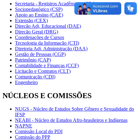
Secretaria - Registros Acadêmicos (CRA)
Sociopedagógico (CSP)
Apoio ao Ensino (CAE)
Extensão (CEX)
Direção Adj. Educacional (DAE)
Direção Geral (DRG)
Coordenações de Cursos
Tecnologia da Informação (CTI)
Diretoria Adj. Administração (DAA)
Gestão de Pessoas (CGP)
Patrimônio (CAP)
Contabilidade e Finanças (CCF)
Licitação e Contratos (CLT)
Comunicação (CDI)
Engenheiro
NÚCLEOS E COMISSÕES
NUGS - Núcleo de Estudos Sobre Gênero e Sexualidade do
IFSP
NEABI - Núcleo de Estudos Afro-brasileiros e Indígenas
NAPNE
Comissão Local do PDI
Comissão do PPP