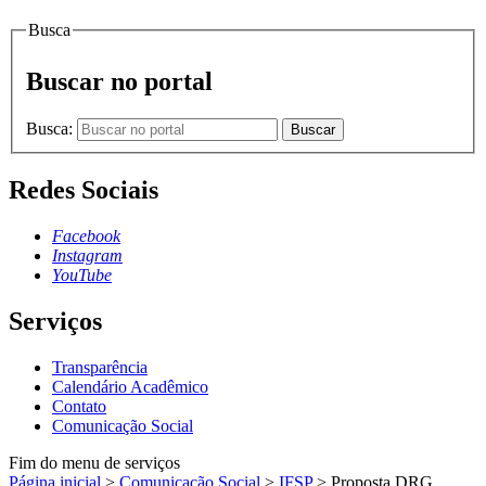
Busca
Buscar no portal
Busca:
Buscar
Redes Sociais
Facebook
Instagram
YouTube
Serviços
Transparência
Calendário Acadêmico
Contato
Comunicação Social
Fim do menu de serviços
Página inicial
>
Comunicação Social
>
IFSP
>
Proposta DRG