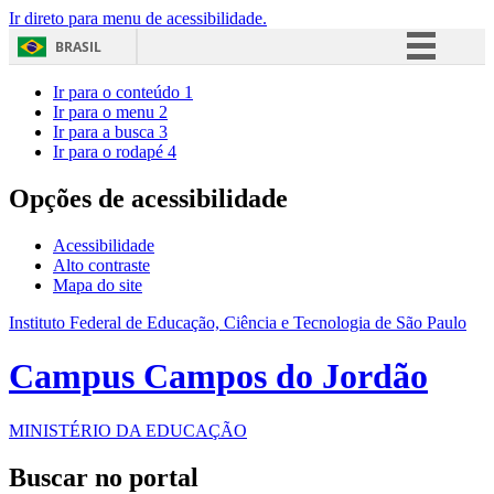
Ir direto para menu de acessibilidade.
BRASIL
Simplifique!
Ir para o conteúdo
1
Ir para o menu
2
Comunica BR
Ir para a busca
3
Ir para o rodapé
4
Participe
Acesso à informação
Opções de acessibilidade
Legislação
Acessibilidade
Canais
Alto contraste
Mapa do site
Instituto Federal de Educação, Ciência e Tecnologia de São Paulo
Campus Campos do Jordão
MINISTÉRIO DA EDUCAÇÃO
Buscar no portal