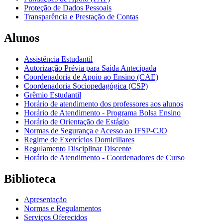
Proteção de Dados Pessoais
Transparência e Prestação de Contas
Alunos
Assistência Estudantil
Autorização Prévia para Saída Antecipada
Coordenadoria de Apoio ao Ensino (CAE)
Coordenadoria Sociopedagógica (CSP)
Grêmio Estudantil
Horário de atendimento dos professores aos alunos
Horário de Atendimento - Programa Bolsa Ensino
Horário de Orientação de Estágio
Normas de Segurança e Acesso ao IFSP-CJO
Regime de Exercícios Domiciliares
Regulamento Disciplinar Discente
Horário de Atendimento - Coordenadores de Curso
Biblioteca
Apresentação
Normas e Regulamentos
Serviços Oferecidos