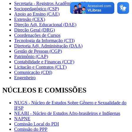
Secretaria - Registros Acadêmicos (CRA)
Sociopedagógico (CSP)
Apoio ao Ensino (CAE)
Extensão (CEX)
Direção Adj. Educacional (DAE)
Direção Geral (DRG)
Coordenações de Cursos
Tecnologia da Informação (CTI)
Diretoria Adj. Administração (DAA)
Gestão de Pessoas (CGP)
Patrimônio (CAP)
Contabilidade e Finanças (CCF)
Licitação e Contratos (CLT)
Comunicação (CDI)
Engenheiro
NÚCLEOS E COMISSÕES
NUGS - Núcleo de Estudos Sobre Gênero e Sexualidade do
IFSP
NEABI - Núcleo de Estudos Afro-brasileiros e Indígenas
NAPNE
Comissão Local do PDI
Comissão do PPP